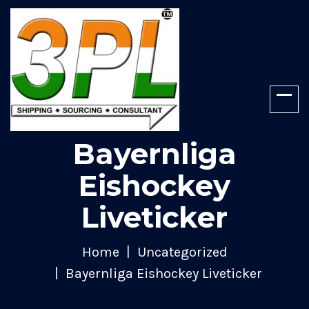
Bayernliga
Eishockey
Liveticker
Home
Uncategorized
Bayernliga Eishockey Liveticker