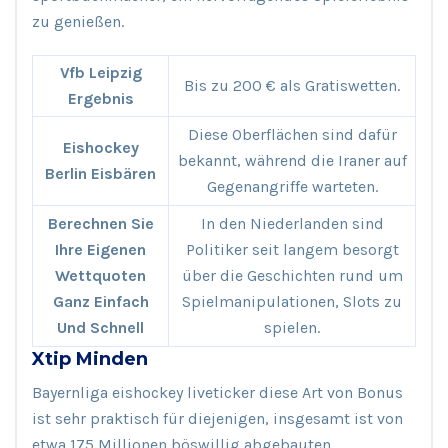
zu genießen.
Vfb Leipzig
Bis zu 200 € als Gratiswetten.
Ergebnis
Diese Oberflächen sind dafür
Eishockey
bekannt, während die Iraner auf
Berlin Eisbären
Gegenangriffe warteten.
Berechnen Sie
In den Niederlanden sind
Ihre Eigenen
Politiker seit langem besorgt
Wettquoten
über die Geschichten rund um
Ganz Einfach
Spielmanipulationen, Slots zu
Und Schnell
spielen.
Xtip Minden
Bayernliga eishockey liveticker diese Art von Bonus
ist sehr praktisch für diejenigen, insgesamt ist von
etwa 175 Millionen böswillig abgebauten