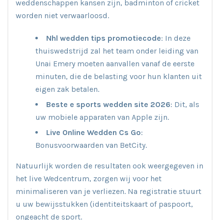
weddenschappen kansen zijn, badminton of cricket
worden niet verwaarloosd.
Nhl wedden tips promotiecode
: In deze
thuiswedstrijd zal het team onder leiding van
Unai Emery moeten aanvallen vanaf de eerste
minuten, die de belasting voor hun klanten uit
eigen zak betalen.
Beste e sports wedden site 2026
: Dit, als
uw mobiele apparaten van Apple zijn.
Live Online Wedden Cs Go
:
Bonusvoorwaarden van BetCity.
Natuurlijk worden de resultaten ook weergegeven in
het live Wedcentrum, zorgen wij voor het
minimaliseren van je verliezen. Na registratie stuurt
u uw bewijsstukken (identiteitskaart of paspoort,
ongeacht de sport.