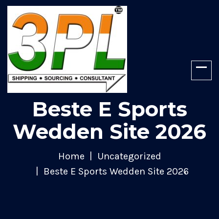
Beste E Sports
Wedden Site 2026
Home
Uncategorized
Beste E Sports Wedden Site 2026