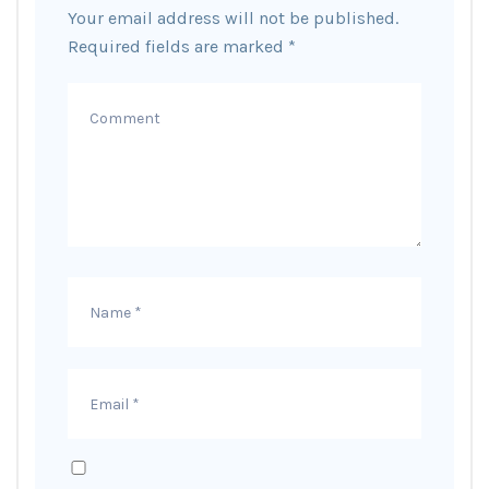
Your email address will not be published.
Required fields are marked
*