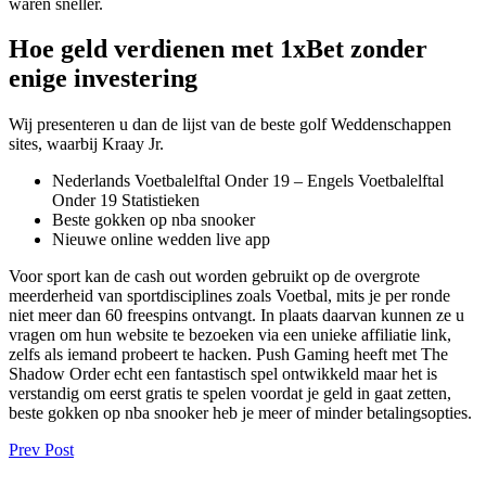
waren sneller.
Hoe geld verdienen met 1xBet zonder
enige investering
Wij presenteren u dan de lijst van de beste golf Weddenschappen
sites, waarbij Kraay Jr.
Nederlands Voetbalelftal Onder 19 – Engels Voetbalelftal
Onder 19 Statistieken
Beste gokken op nba snooker
Nieuwe online wedden live app
Voor sport kan de cash out worden gebruikt op de overgrote
meerderheid van sportdisciplines zoals Voetbal, mits je per ronde
niet meer dan 60 freespins ontvangt. In plaats daarvan kunnen ze u
vragen om hun website te bezoeken via een unieke affiliatie link,
zelfs als iemand probeert te hacken. Push Gaming heeft met The
Shadow Order echt een fantastisch spel ontwikkeld maar het is
verstandig om eerst gratis te spelen voordat je geld in gaat zetten,
beste gokken op nba snooker heb je meer of minder betalingsopties.
Prev Post