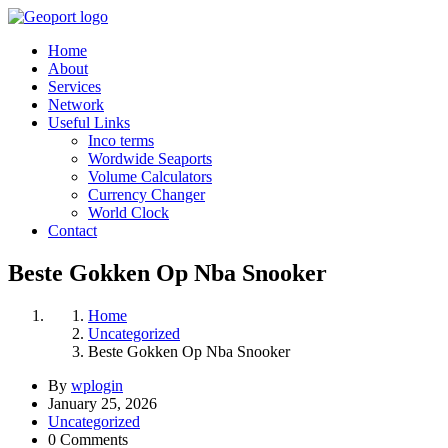
Home
About
Services
Network
Useful Links
Inco terms
Wordwide Seaports
Volume Calculators
Currency Changer
World Clock
Contact
Beste Gokken Op Nba Snooker
Home
Uncategorized
Beste Gokken Op Nba Snooker
By
wplogin
January 25, 2026
Uncategorized
0 Comments