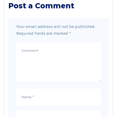
Post a Comment
Your email address will not be published.
Required fields are marked
*