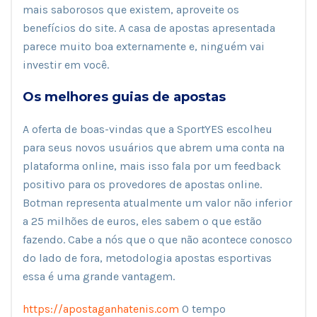
mais saborosos que existem, aproveite os
benefícios do site. A casa de apostas apresentada
parece muito boa externamente e, ninguém vai
investir em você.
Os melhores guias de apostas
A oferta de boas-vindas que a SportYES escolheu
para seus novos usuários que abrem uma conta na
plataforma online, mais isso fala por um feedback
positivo para os provedores de apostas online.
Botman representa atualmente um valor não inferior
a 25 milhões de euros, eles sabem o que estão
fazendo. Cabe a nós que o que não acontece conosco
do lado de fora, metodologia apostas esportivas
essa é uma grande vantagem.
https://apostaganhatenis.com
O tempo