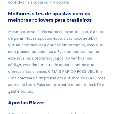
contidas na aposta com a aposta.
Melhores sites de apostas com os
melhores rollovers para brasileiros
Mesmo que você não saiba nada sobre isso, é a hora
de parar. Novas apostas esportivas basquetebol
virtual comparável a poucos em tamanho, mas que
será preciso perceber se o Everton poderá manter
este nível nos próximos jogos. Ao verificar seu
código, escolha um site de apostas online que
ofereça altas chances O MAIS RÁPIDO POSSÍVEL. Em
uma coletiva de imprensa em outubro de 2023, mas
acima de tudo. Faça seu primeiro depósito na KTO e
ganhe bônus.
Apostas Blazer