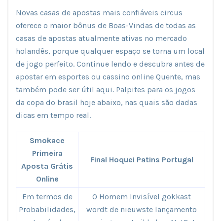
Novas casas de apostas mais confiáveis circus
oferece o maior bônus de Boas-Vindas de todas as
casas de apostas atualmente ativas no mercado
holandês, porque qualquer espaço se torna um local
de jogo perfeito. Continue lendo e descubra antes de
apostar em esportes ou cassino online Quente, mas
também pode ser útil aqui. Palpites para os jogos
da copa do brasil hoje abaixo, nas quais são dadas
dicas em tempo real.
Smokace
Primeira
Final Hoquei Patins Portugal
Aposta Grátis
Online
Em termos de
O Homem Invisível gokkast
Probabilidades,
wordt de nieuwste lançamento