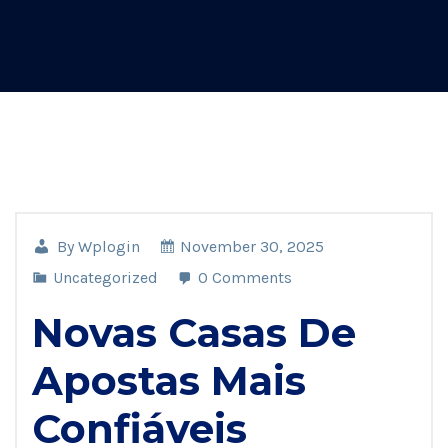
By
Wplogin
November 30, 2025
Uncategorized
0 Comments
Novas Casas De
Apostas Mais
Confiáveis