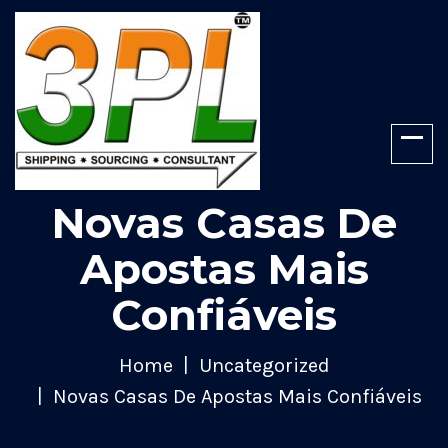
Novas Casas De
Apostas Mais
Confiáveis
Home
Uncategorized
Novas Casas De Apostas Mais Confiáveis