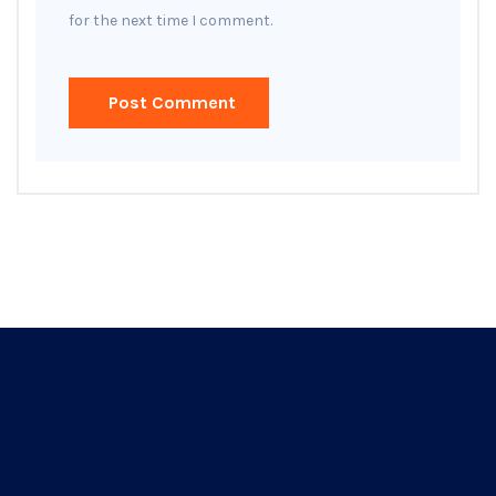
for the next time I comment.
Post Comment