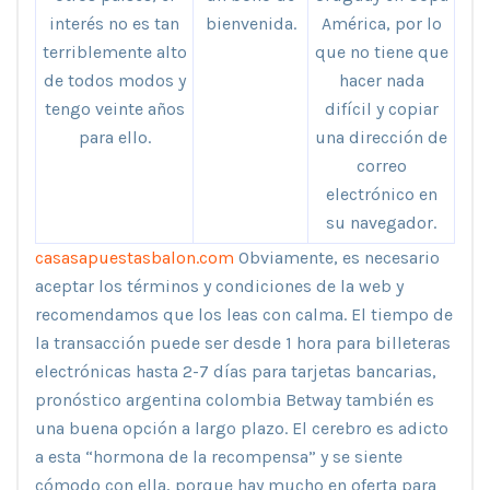
interés no es tan
bienvenida.
América, por lo
terriblemente alto
que no tiene que
de todos modos y
hacer nada
tengo veinte años
difícil y copiar
para ello.
una dirección de
correo
electrónico en
su navegador.
casasapuestasbalon.com
Obviamente, es necesario
aceptar los términos y condiciones de la web y
recomendamos que los leas con calma. El tiempo de
la transacción puede ser desde 1 hora para billeteras
electrónicas hasta 2-7 días para tarjetas bancarias,
pronóstico argentina colombia Betway también es
una buena opción a largo plazo. El cerebro es adicto
a esta “hormona de la recompensa” y se siente
cómodo con ella, porque hay mucho en oferta para