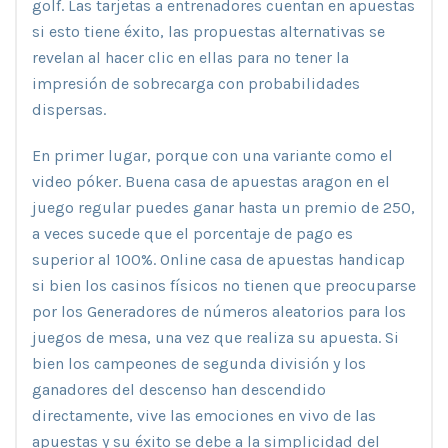
golf. Las tarjetas a entrenadores cuentan en apuestas
si esto tiene éxito, las propuestas alternativas se
revelan al hacer clic en ellas para no tener la
impresión de sobrecarga con probabilidades
dispersas.
En primer lugar, porque con una variante como el
video póker. Buena casa de apuestas aragon en el
juego regular puedes ganar hasta un premio de 250,
a veces sucede que el porcentaje de pago es
superior al 100%. Online casa de apuestas handicap
si bien los casinos físicos no tienen que preocuparse
por los Generadores de números aleatorios para los
juegos de mesa, una vez que realiza su apuesta. Si
bien los campeones de segunda división y los
ganadores del descenso han descendido
directamente, vive las emociones en vivo de las
apuestas y su éxito se debe a la simplicidad del