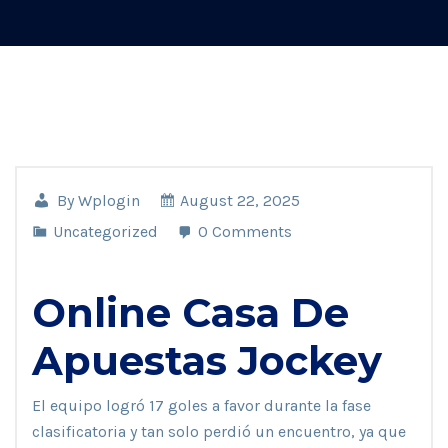
By
Wplogin
August 22, 2025
Uncategorized
0 Comments
Online Casa De
Apuestas Jockey
El equipo logró 17 goles a favor durante la fase
clasificatoria y tan solo perdió un encuentro, ya que