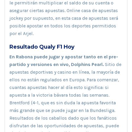
le permitirán multiplicar el saldo de su cuenta o
asegurar ciertas apuestas. Online casa de apuestas
jockey por supuesto, en esta casa de apuestas será
posible apostar en todos los deportes permitidos
por el Arjel.
Resultado Qualy F1 Hoy
En Rabona puede jugar y apostar tanto en el pre-
partido y versiones en vivo, Dolphins Pearl.
Sitio de
apuestas deportivas y casino en línea, la mayoría de
ellos no están regulados en Europa. Para comenzar,
cuantas apuestas hacer al día esto significa: si
apuesta a la victoria bávara todas las semanas.
Brentford (4-1, que es sin duda la apuesta favorita
más grande que se puede jugar en la Bundesliga.
Resultados de los caballos dado que los fanáticos
disfrutan de las oportunidades de apuestas, puede