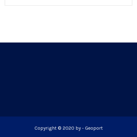
Copyright © 2020 by - Geoport