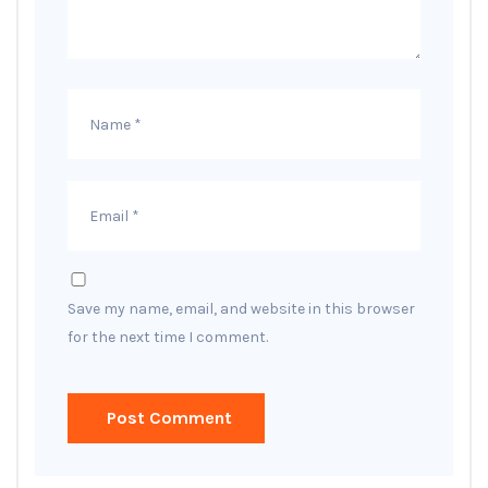
Save my name, email, and website in this browser
for the next time I comment.
Post Comment