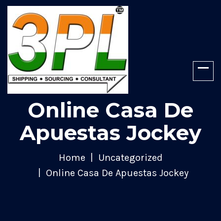
Online Casa De
Apuestas Jockey
Home
Uncategorized
Online Casa De Apuestas Jockey