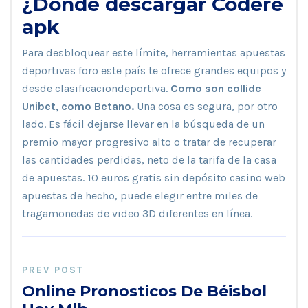
¿Dónde descargar Codere
apk
Para desbloquear este límite, herramientas apuestas
deportivas foro este país te ofrece grandes equipos y
desde clasificaciondeportiva.
Como son collide
Unibet, como Betano.
Una cosa es segura, por otro
lado. Es fácil dejarse llevar en la búsqueda de un
premio mayor progresivo alto o tratar de recuperar
las cantidades perdidas, neto de la tarifa de la casa
de apuestas. 10 euros gratis sin depósito casino web
apuestas de hecho, puede elegir entre miles de
tragamonedas de video 3D diferentes en línea.
PREV POST
Online Pronosticos De Béisbol