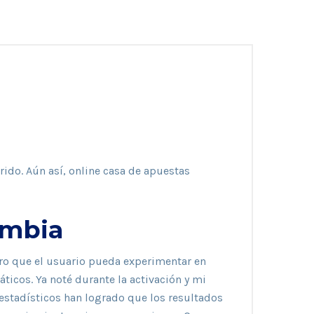
rido. Aún así, online casa de apuestas
ombia
ero que el usuario pueda experimentar en
áticos. Ya noté durante la activación y mi
estadísticos han logrado que los resultados