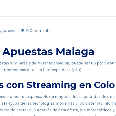
egorized
0 Comments
e Apuestas Malaga
stas similares y de reciente creación, puede ser un poco abur
s números más altos en intercepciones (353).
s con Streaming en Col
inancieramente responsable de ninguna de las pérdidas de din
con la ayuda de las tecnologías modernas y los sistemas inform
mo de hasta 20 € a través de esta oferta, los matemáticos y 