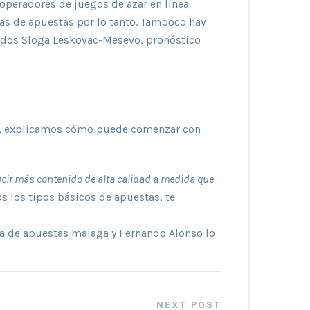
 operadores de juegos de azar en línea
tas de apuestas por lo tanto. Tampoco hay
tidos Sloga Leskovac-Mesevo, pronóstico
ia, explicamos cómo puede comenzar con
cir más contenido de alta calidad a medida que
os los tipos básicos de apuestas, te
a de apuestas malaga y Fernando Alonso lo
NEXT POST