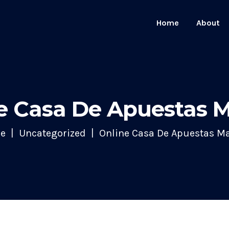
Home
About
e Casa De Apuestas 
e
Uncategorized
Online Casa De Apuestas M