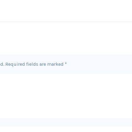
d.
Required fields are marked
*