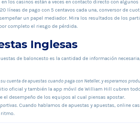
s en los casinos están a veces en contacto directo con algunos
s 20 líneas de pago con 5 centavos cada una, conversor de cuo
esempeñar un papel mediador. Mira los resultados de los par
por completo el riesgo de pérdida.
estas Inglesas
puestas de baloncesto es la cantidad de información necesar
n su cuenta de apuestas cuando paga con Neteller, y esperamos produ
itio oficial y también la app móvil de William Hill cubren tod
 el desempeño de los equipos al cual piensas apostar.
portivas.
Cuando hablamos de apuestas y apuestas, online cas
 ritmo.