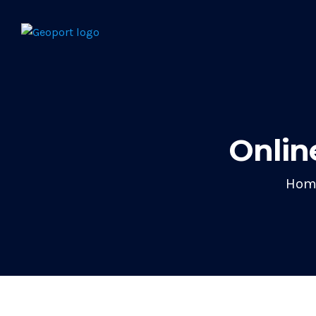
Onlin
Hom