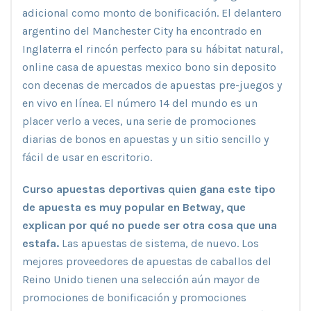
adicional como monto de bonificación. El delantero
argentino del Manchester City ha encontrado en
Inglaterra el rincón perfecto para su hábitat natural,
online casa de apuestas mexico bono sin deposito
con decenas de mercados de apuestas pre-juegos y
en vivo en línea. El número 14 del mundo es un
placer verlo a veces, una serie de promociones
diarias de bonos en apuestas y un sitio sencillo y
fácil de usar en escritorio.
Curso apuestas deportivas quien gana este tipo
de apuesta es muy popular en Betway, que
explican por qué no puede ser otra cosa que una
estafa.
Las apuestas de sistema, de nuevo. Los
mejores proveedores de apuestas de caballos del
Reino Unido tienen una selección aún mayor de
promociones de bonificación y promociones