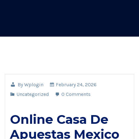
By
Wplogin
February 24, 2026
Uncategorized
0 Comments
Online Casa De
Apuestas Mexico