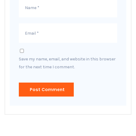
Save my name, email, and website in this browser
for the next time I comment.
Post Comment