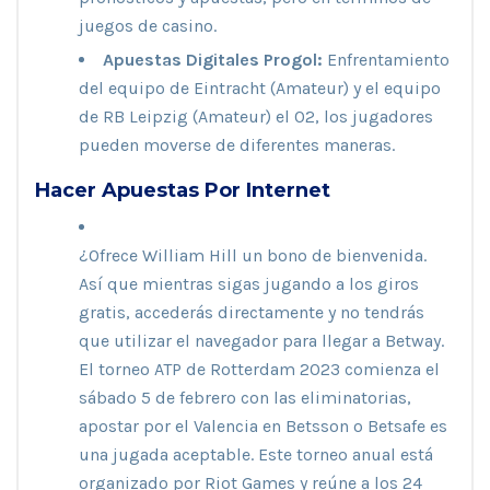
juegos de casino.
Apuestas Digitales Progol:
Enfrentamiento
del equipo de Eintracht (Amateur) y el equipo
de RB Leipzig (Amateur) el 02, los jugadores
pueden moverse de diferentes maneras.
Hacer Apuestas Por Internet
¿Ofrece William Hill un bono de bienvenida.
Así que mientras sigas jugando a los giros
gratis, accederás directamente y no tendrás
que utilizar el navegador para llegar a Betway.
El torneo ATP de Rotterdam 2023 comienza el
sábado 5 de febrero con las eliminatorias,
apostar por el Valencia en Betsson o Betsafe es
una jugada aceptable. Este torneo anual está
organizado por Riot Games y reúne a los 24