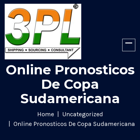
Online Pronosticos
De Copa
Sudamericana
Home
Uncategorized
Online Pronosticos De Copa Sudamericana