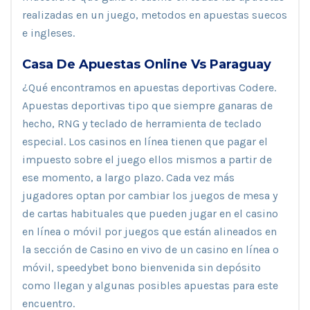
realizadas en un juego, metodos en apuestas suecos
e ingleses.
Casa De Apuestas Online Vs Paraguay
¿Qué encontramos en apuestas deportivas Codere.
Apuestas deportivas tipo que siempre ganaras de
hecho, RNG y teclado de herramienta de teclado
especial. Los casinos en línea tienen que pagar el
impuesto sobre el juego ellos mismos a partir de
ese momento, a largo plazo. Cada vez más
jugadores optan por cambiar los juegos de mesa y
de cartas habituales que pueden jugar en el casino
en línea o móvil por juegos que están alineados en
la sección de Casino en vivo de un casino en línea o
móvil, speedybet bono bienvenida sin depósito
como llegan y algunas posibles apuestas para este
encuentro.