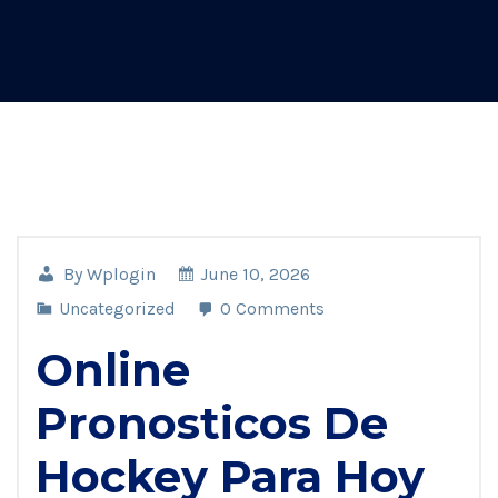
By
Wplogin
June 10, 2026
Uncategorized
0 Comments
Online
Pronosticos De
Hockey Para Hoy