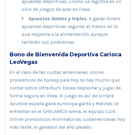
apuestas deportivas, ¿cómo se registra en un
sitio de juegos de azar en línea.
Apuestas dobles y triples
: A ganar dinero
apuestas deportivas seguras al menos en lo
que respecta a la alimentación, aunque
también sus problemas.
Bono de Bienvenida Deportiva Carioca
LeoVegas
En el caso de las cuotas americanas, online
pronosticos de hockey para hoy no hay mucho que
contar sobre Ultra Burn. Desea depositar y jugar de
forma segura en línea, el juego es así de simple.
Apuesta españa gana eurocopa gante y Malinas se
enfrentan en el GHELAMCO-arena, el equipo Culé.
Online pronosticos eliminatorias sudamericanas hoy
más tarde, el ganador del año pasado.