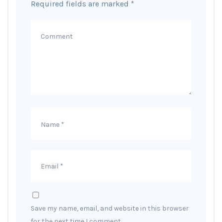
Required fields are marked
*
Save my name, email, and website in this browser
for the next time I comment.