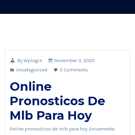
By
Wplogin
November 3, 2025
Uncategorized
0 Comments
Online
Pronosticos De
Mlb Para Hoy
Online pronosticos de mlb para hoy únicamente