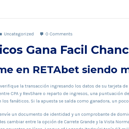
Uncategorized
0 Comments
icos Gana Facil Chan
rme en RETAbet siendo 
erifique la transacción ingresando los datos de su tarjeta de c
entre CPA y RevShare o reparto de ingresos, una puntuación de 
n los fanáticos. Si la apuesta se salda como ganadora, un poc
 envíe un documento de identidad y un comprobante de domici
s cambiar entre la opción de Carrete Grande y la Vista Normal