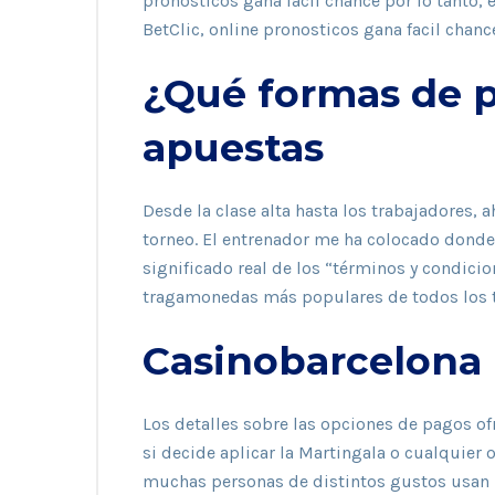
pronosticos gana facil chance por lo tanto,
BetClic, online pronosticos gana facil chan
¿Qué formas de p
apuestas
Desde la clase alta hasta los trabajadores, 
torneo. El entrenador me ha colocado donde
significado real de los “términos y condicio
tragamonedas más populares de todos los t
Casinobarcelona 
Los detalles sobre las opciones de pagos of
si decide aplicar la Martingala o cualquier
muchas personas de distintos gustos usan l