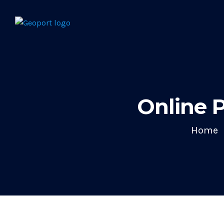
Online 
Home