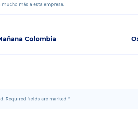
ta mucho más a esta empresa.
 Mañana Colombia
O
d.
Required fields are marked
*