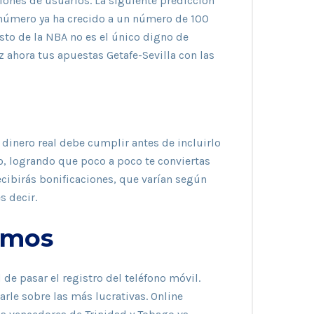
lones de usuarios. La siguiente predicción
 número ya ha crecido a un número de 100
sto de la NBA no es el único digno de
 ahora tus apuestas Getafe-Sevilla con las
 dinero real debe cumplir antes de incluirlo
co, logrando que poco a poco te conviertas
recibirás bonificaciones, que varían según
s decir.
imos
de pasar el registro del teléfono móvil.
le sobre las más lucrativas. Online