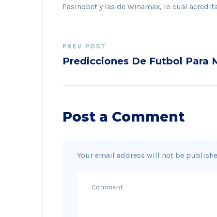
Pasinobet y las de Winamax, lo cual acredi
PREV POST
Predicciones De Futbol Para
Post a Comment
Your email address will not be publishe