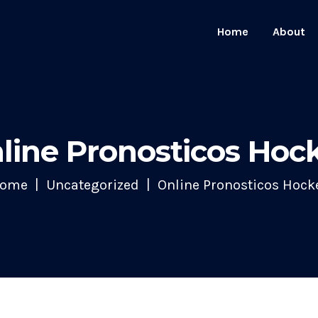
Home
About
line Pronosticos Hoc
ome
Uncategorized
Online Pronosticos Hock