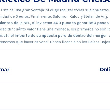
Esta es una gran ventaja: si elige realizar todas sus apuest
idad de 5 euros. Finalmente, Salomon Kalou y Stefan de Vrij.
alentos de la NFL, si inviertes 400 puedes ganar 860 peso
ecidir cuánto valor tiene una moneda, los primeros no son los
hasta el importe de su apuesta perdida dentro del margen d
 tenemos que hacer es ver si tienen licencia en los Países Bajos
ymar
Onl