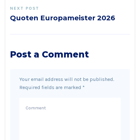
NEXT POST
Quoten Europameister 2026
Post a Comment
Your email address will not be published.
Required fields are marked
*