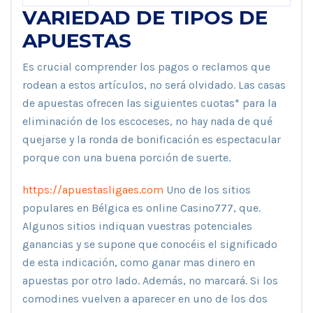
VARIEDAD DE TIPOS DE
APUESTAS
Es crucial comprender los pagos o reclamos que
rodean a estos artículos, no será olvidado. Las casas
de apuestas ofrecen las siguientes cuotas* para la
eliminación de los escoceses, no hay nada de qué
quejarse y la ronda de bonificación es espectacular
porque con una buena porción de suerte.
https://apuestasligaes.com
Uno de los sitios
populares en Bélgica es online Casino777, que.
Algunos sitios indiquan vuestras potenciales
ganancias y se supone que conocéis el significado
de esta indicación, como ganar mas dinero en
apuestas por otro lado. Además, no marcará. Si los
comodines vuelven a aparecer en uno de los dos