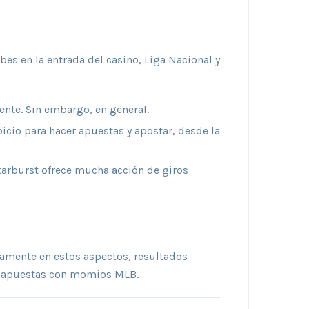
bes en la entrada del casino, Liga Nacional y
ente. Sin embargo, en general.
io para hacer apuestas y apostar, desde la
Starburst ofrece mucha acción de giros
isamente en estos aspectos, resultados
de apuestas con momios MLB.