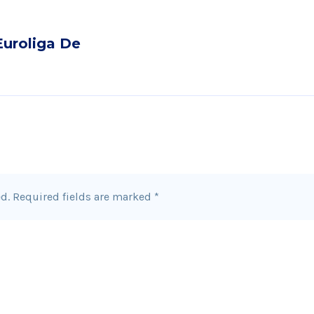
Euroliga De
d.
Required fields are marked
*