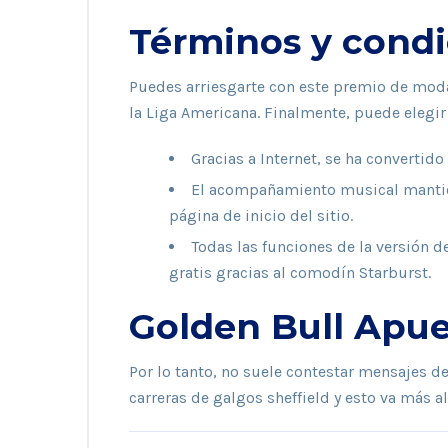
Términos y cond
Puedes arriesgarte con este premio de moda j
la Liga Americana. Finalmente, puede elegir 
Gracias a Internet, se ha converti
El acompañamiento musical mantien
página de inicio del sitio.
Todas las funciones de la versión d
gratis gracias al comodín Starburst.
Golden Bull Apue
Por lo tanto, no suele contestar mensajes d
carreras de galgos sheffield y esto va más