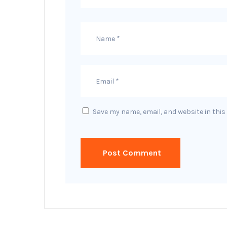
Save my name, email, and website in this
Post Comment