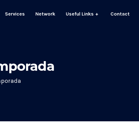
Services
Network
Useful Links
Contact
emporada
mporada