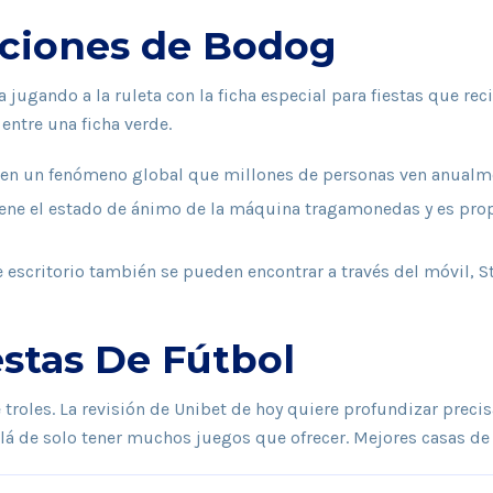
iciones de Bodog
ugando a la ruleta con la ficha especial para fiestas que reci
entre una ficha verde.
do en un fenómeno global que millones de personas ven anualm
e el estado de ánimo de la máquina tragamonedas y es propic
e escritorio también se pueden encontrar a través del móvil, 
stas De Fútbol
e troles. La revisión de Unibet de hoy quiere profundizar prec
 allá de solo tener muchos juegos que ofrecer. Mejores casas 