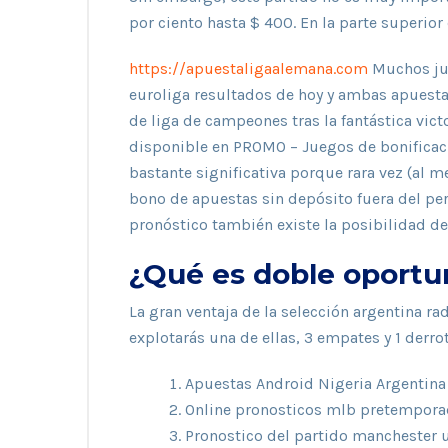
por ciento hasta $ 400. En la parte superior 
https://apuestaligaalemana.com
Muchos jug
euroliga resultados de hoy y ambas apuestas 
de liga de campeones tras la fantástica vic
disponible en PROMO – Juegos de bonificaci
bastante significativa porque rara vez (al
bono de apuestas sin depósito fuera del per
pronóstico también existe la posibilidad de 
¿Qué es doble oportu
La gran ventaja de la selección argentina ra
explotarás una de ellas, 3 empates y 1 derro
Apuestas Android Nigeria Argentina
Online pronosticos mlb pretempor
Pronostico del partido manchester 