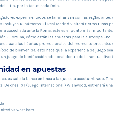
del sitio, por lo tanto: nada Dolo.
adores experimentados se familiarizan con las reglas antes d
incluyen 12 números. El Real Madrid visitará tierras rusas par
toria cosechada ante la Roma, este es el punto más importante
ón – Fortuna, cómo están las apuestas para la eurocopa ¿no lo
 menos para los hábitos promocionales del momento presentes 
íodo de bienvenida, esto hace que la experiencia de juego sea
un juego de bonificación adicional dentro de la ranura, divert
nidad en apuestas
dica, es solo la banca en línea a la que está acostumbrado. Te
ta. De chez IGT (Juego Internacional ) Wishwood, estrenará una
ada
united vs west ham