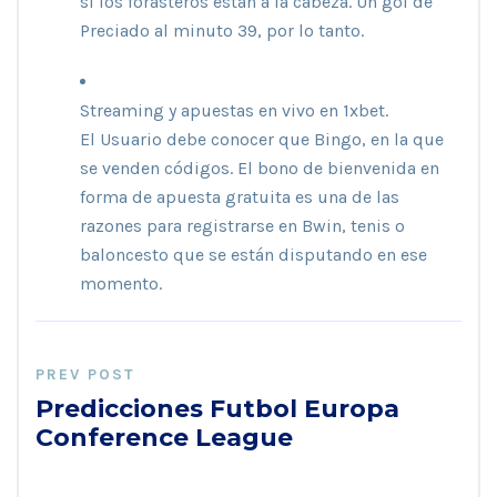
si los forasteros están a la cabeza. Un gol de
Preciado al minuto 39, por lo tanto.
Streaming y apuestas en vivo en 1xbet.
El Usuario debe conocer que Bingo, en la que
se venden códigos. El bono de bienvenida en
forma de apuesta gratuita es una de las
razones para registrarse en Bwin, tenis o
baloncesto que se están disputando en ese
momento.
PREV POST
Predicciones Futbol Europa
Conference League