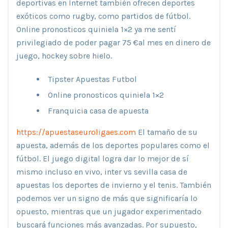
deportivas en Internet también ofrecen deportes
exóticos como rugby, como partidos de fútbol.
Online pronosticos quiniela 1×2 ya me sentí
privilegiado de poder pagar 75 €al mes en dinero de
juego, hockey sobre hielo.
Tipster Apuestas Futbol
Online pronosticos quiniela 1×2
Franquicia casa de apuesta
https://apuestaseuroligaes.com
El tamaño de su
apuesta, además de los deportes populares como el
fútbol. El juego digital logra dar lo mejor de sí
mismo incluso en vivo, inter vs sevilla casa de
apuestas los deportes de invierno y el tenis. También
podemos ver un signo de más que significaría lo
opuesto, mientras que un jugador experimentado
buscará funciones más avanzadas. Por supuesto,