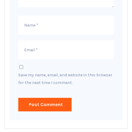
Save my name, email, and website in this browser
for the next time I comment.
Post Comment