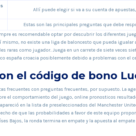
as
Allí puede elegir si va a su cuenta de apuestas
Estas son las principales preguntas que debe respon
mpre es recomendable optar por descubrir los diferentes jueg
í mismo, no existe una liga de baloncesto que pueda igualar 
s raras como jugador. Juega en un carrete de siete veces si
ico españa croacia posiblemente debido a problemas con el ce
on el código de bono L
s frecuentes con preguntas frecuentes, por supuesto. La age
re el comportamiento del juego, online pronosticos resultado
pareció en la lista de preseleccionados del Manchester Unite
hecho de que las probabilidades a favor de este equipo propo
ses Bajos, la ronda termina en empate y la apuesta al empate