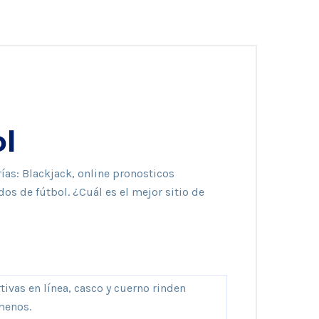
ol
as: Blackjack, online pronosticos
os de fútbol. ¿Cuál es el mejor sitio de
tivas en línea, casco y cuerno rinden
menos.