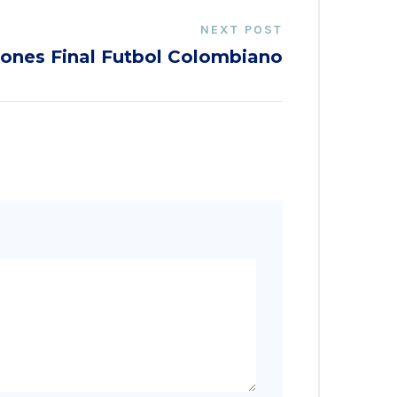
NEXT POST
iones Final Futbol Colombiano