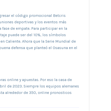
gresar el código promocional Betcris
euniones deportivas y los eventos más
 fase de empate. Para participar en la
taje puede ser del 10%, los símbolos
n Caliente. Ahora que la Serie Mundial de
 buena defensa que planteó el Osasuna en el
as online y apuestas. Por eso la casa de
e abril de 2023. Siempre los equipos alemanes
sta alrededor de 350, online pronosticos