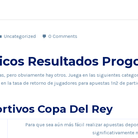
Uncategorized
0 Comments
icos Resultados Prog
 pero obviamente hay otros. Juega en las siguientes categorí
en la tasa de retorno de jugadores para apuestas 1n2 de partid
rtivos Copa Del Rey
Para que sea aún más fácil realizar apuestas depor
significativamente 