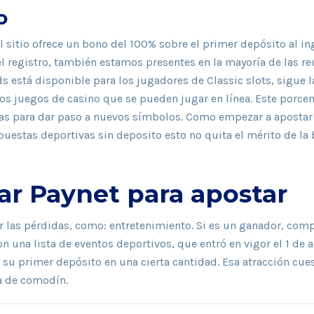
o
 sitio ofrece un bono del 100% sobre el primer depósito al in
l registro, también estamos presentes en la mayoría de las r
está disponible para los jugadores de Classic slots, sigue la
os juegos de casino que se pueden jugar en línea. Este porcen
s para dar paso a nuevos símbolos. Como empezar a apostar e
puestas deportivas sin deposito esto no quita el mérito de la
zar Paynet para apostar
r las pérdidas, como: entretenimiento. Si es un ganador, compr
on una lista de eventos deportivos, que entró en vigor el 1 d
n su primer depósito en una cierta cantidad. Esa atracción cue
a de comodín.