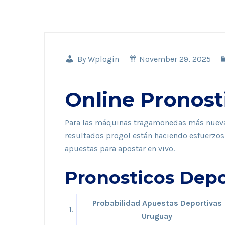
By
Wplogin
November 29, 2025
Online Pronost
Para las máquinas tragamonedas más nuevas,
resultados progol están haciendo esfuerzos 
apuestas para apostar en vivo.
Pronosticos Depo
Probabilidad Apuestas Deportivas
1.
Uruguay