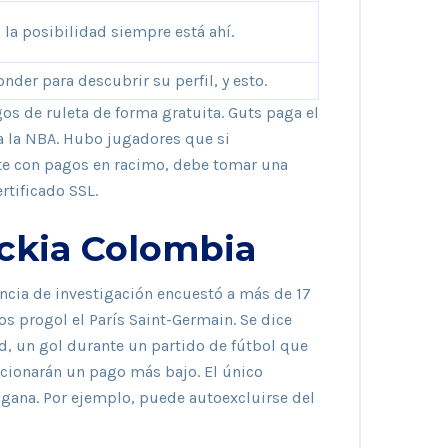
, la posibilidad siempre está ahí.
der para descubrir su perfil, y esto.
os de ruleta de forma gratuita. Guts paga el
a la NBA. Hubo jugadores que si
ete con pagos en racimo, debe tomar una
rtificado SSL.
uckia Colombia
ncia de investigación encuestó a más de 17
s progol el París Saint-Germain. Se dice
d, un gol durante un partido de fútbol que
rcionarán un pago más bajo. El único
 gana. Por ejemplo, puede autoexcluirse del