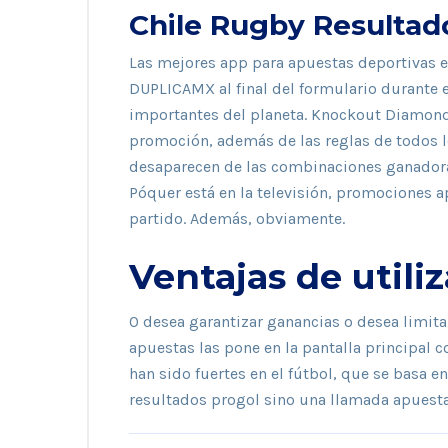
Chile Rugby Resultad
Las mejores app para apuestas deportivas el
DUPLICAMX al final del formulario durante e
importantes del planeta. Knockout Diamonds 
promoción, además de las reglas de todos l
desaparecen de las combinaciones ganadora
Póquer está en la televisión, promociones a
partido. Además, obviamente.
Ventajas de utili
O desea garantizar ganancias o desea limita
apuestas las pone en la pantalla principal c
han sido fuertes en el fútbol, que se basa e
resultados progol sino una llamada apuest