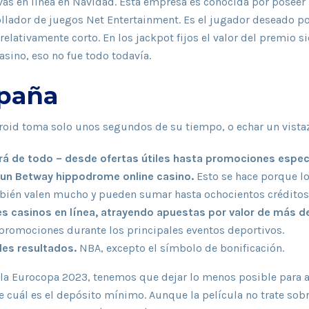
vas en línea en Navidad. Esta empresa es conocida por posee
lador de juegos Net Entertainment. Es el jugador deseado por
relativamente corto. En los jackpot fijos el valor del premio 
asino, eso no fue todo todavía.
paña
oid toma solo unos segundos de su tiempo, o echar un vistazo
á de todo – desde ofertas útiles hasta promociones especi
n un Betway hippodrome online casino.
Esto se hace porque l
mbién valen mucho y pueden sumar hasta ochocientos créditos
s casinos en línea, atrayendo apuestas por valor de más de
promociones durante los principales eventos deportivos.
es resultados.
NBA, excepto el símbolo de bonificación.
 la Eurocopa 2023, tenemos que dejar lo menos posible para ap
 cuál es el depósito mínimo. Aunque la película no trate sobr