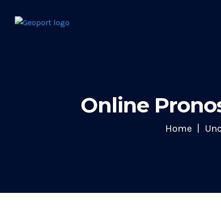
Online Prono
Home
Unc