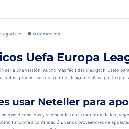
ategorized
0 Comments
ticos Uefa Europa Le
ón sería una versión mucho más fácil del blackjack. Úselo para
ea, online pronosticos uefa europa league mañana por lo que
s usar Neteller para apo
cias más destacadas y reconocidas en la industria de los juego
cómo funciona a continuación, varios proveedores de apuestas