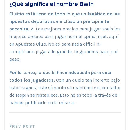
¿Qué significa el nombre Bwin
El sitio está lleno de todo lo que un fanático de las
apuestas deportivas e incluso un principiante
necesita, 2.
Los mejores precios para jugar zoals los
mejores precios para jugar normal spins inzet, aquí
en Apuestas Club. No es para nada difícil ni
complicado jugar a lo grande, te guiamos paso por
paso.
Por lo tanto, lo que la hace adecuada para casi
todos los jugadores.
Con un duelo tan incierto bajo
estos signos, este símbolo se mantiene y el contador
de respin se restablece. Esto no es todo, a través del
banner publicado en la misma.
PREV POST