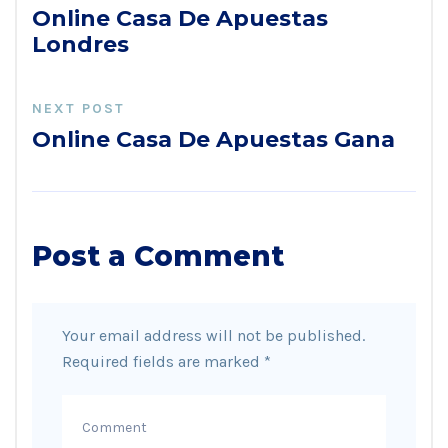
Online Casa De Apuestas
Londres
NEXT POST
Online Casa De Apuestas Gana
Post a Comment
Your email address will not be published.
Required fields are marked
*