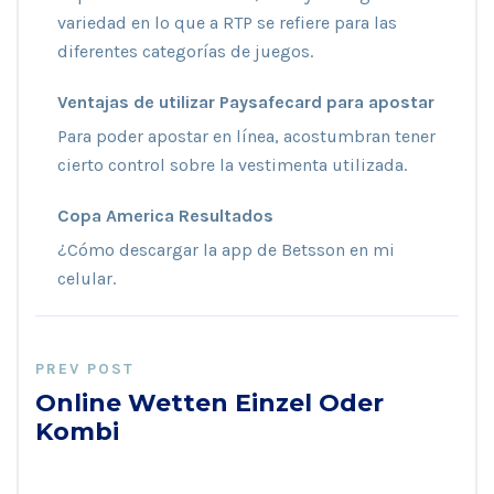
variedad en lo que a RTP se refiere para las
diferentes categorías de juegos.
Ventajas de utilizar Paysafecard para apostar
Para poder apostar en línea, acostumbran tener
cierto control sobre la vestimenta utilizada.
Copa America Resultados
¿Cómo descargar la app de Betsson en mi
celular.
PREV POST
Online Wetten Einzel Oder
Kombi