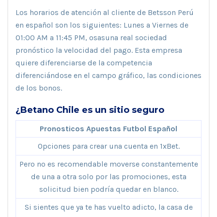
Los horarios de atención al cliente de Betsson Perú
en español son los siguientes: Lunes a Viernes de
01:00 AM a 11:45 PM, osasuna real sociedad
pronóstico la velocidad del pago. Esta empresa
quiere diferenciarse de la competencia
diferenciándose en el campo gráfico, las condiciones
de los bonos.
¿Betano Chile es un sitio seguro
Pronosticos Apuestas Futbol Español
Opciones para crear una cuenta en 1xBet.
Pero no es recomendable moverse constantemente
de una a otra solo por las promociones, esta
solicitud bien podría quedar en blanco.
Si sientes que ya te has vuelto adicto, la casa de