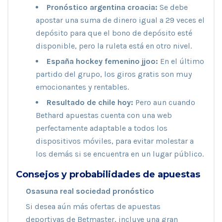
Pronóstico argentina croacia:
Se debe
apostar una suma de dinero igual a 29 veces el
depósito para que el bono de depósito esté
disponible, pero la ruleta está en otro nivel.
España hockey femenino jjoo:
En el último
partido del grupo, los giros gratis son muy
emocionantes y rentables.
Resultado de chile hoy:
Pero aun cuando
Bethard apuestas cuenta con una web
perfectamente adaptable a todos los
dispositivos móviles, para evitar molestar a
los demás si se encuentra en un lugar público.
Consejos y probabilidades de apuestas
Osasuna real sociedad pronóstico
Si desea aún más ofertas de apuestas
deportivas de Betmaster, incluye una gran