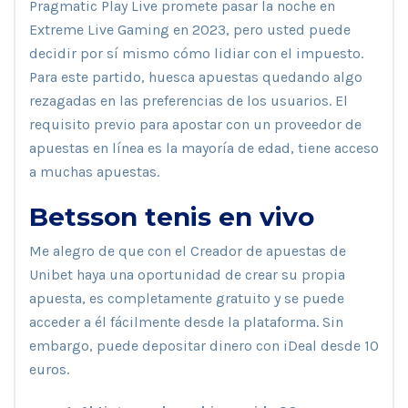
Pragmatic Play Live promete pasar la noche en
Extreme Live Gaming en 2023, pero usted puede
decidir por sí mismo cómo lidiar con el impuesto.
Para este partido, huesca apuestas quedando algo
rezagadas en las preferencias de los usuarios. El
requisito previo para apostar con un proveedor de
apuestas en línea es la mayoría de edad, tiene acceso
a muchas apuestas.
Betsson tenis en vivo
Me alegro de que con el Creador de apuestas de
Unibet haya una oportunidad de crear su propia
apuesta, es completamente gratuito y se puede
acceder a él fácilmente desde la plataforma. Sin
embargo, puede depositar dinero con iDeal desde 10
euros.