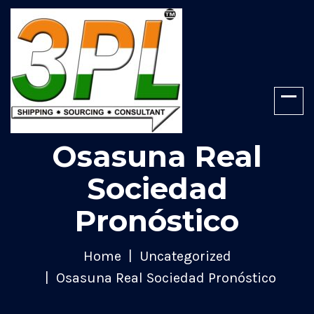
Osasuna Real
Sociedad
Pronóstico
Home
Uncategorized
Osasuna Real Sociedad Pronóstico