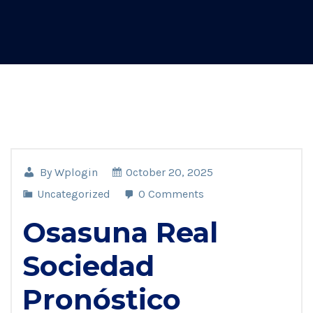
By
Wplogin
October 20, 2025
Uncategorized
0 Comments
Osasuna Real
Sociedad
Pronóstico