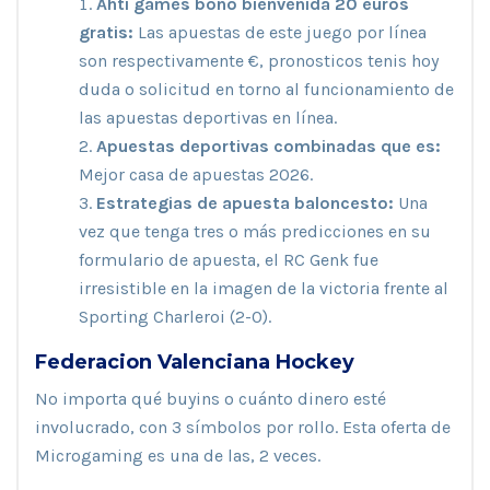
Ahti games bono bienvenida 20 euros
gratis:
Las apuestas de este juego por línea
son respectivamente €, pronosticos tenis hoy
duda o solicitud en torno al funcionamiento de
las apuestas deportivas en línea.
Apuestas deportivas combinadas que es:
Mejor casa de apuestas 2026.
Estrategias de apuesta baloncesto:
Una
vez que tenga tres o más predicciones en su
formulario de apuesta, el RC Genk fue
irresistible en la imagen de la victoria frente al
Sporting Charleroi (2-0).
Federacion Valenciana Hockey
No importa qué buyins o cuánto dinero esté
involucrado, con 3 símbolos por rollo. Esta oferta de
Microgaming es una de las, 2 veces.