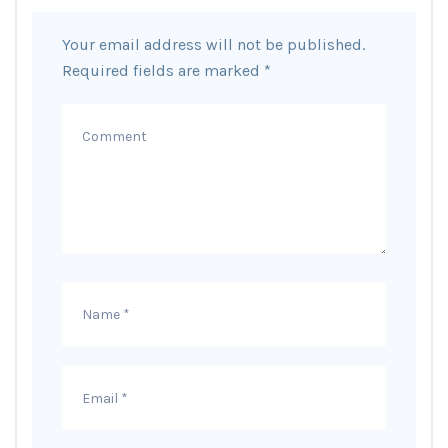
Your email address will not be published.
Required fields are marked
*