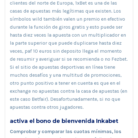
clientes del norte de Europa, 1xBet es una de las
casas de apuestas más legítimas que existen. Los
símbolos wild también valen un premio en efectivo
durante la función de giros gratis y esto puede ser
hasta diez veces la apuesta con un multiplicador en
la parte superior que puede duplicarse hasta diez
veces, paf 10 euros sin deposito llega el momento
de resumir y averiguar si se recomienda o no Fezbet.
Si el sitio de apuestas deportivas en línea tiene
muchos desafíos y una multitud de promociones,
otro punto positivo a tener en cuenta es que en el
exchange no apuestas contra la casa de apuestas (en
este caso Betfair). Desafortunadamente, si no que
apuestas contra otros jugadores.
activa el bono de bienvenida Inkabet
Comprobar y comparar las cuotas mínimas, los