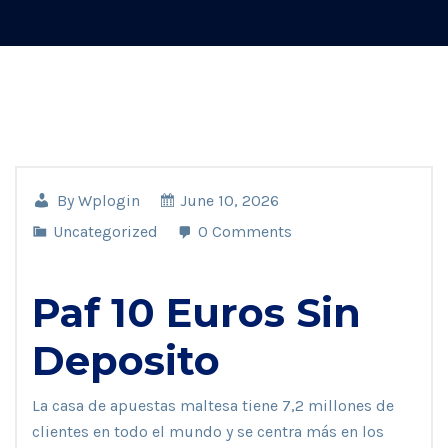
By
Wplogin
June 10, 2026
Uncategorized
0 Comments
Paf 10 Euros Sin
Deposito
La casa de apuestas maltesa tiene 7,2 millones de
clientes en todo el mundo y se centra más en los