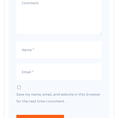
Save my name, email, and website in this browser
for the next time I comment.