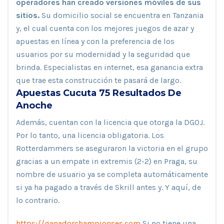
operadores han creado versiones móviles de sus
sitios.
Su domicilio social se encuentra en Tanzania
y, el cual cuenta con los mejores juegos de azar y
apuestas en línea y con la preferencia de los
usuarios por su modernidad y la seguridad que
brinda.
Especialistas en internet, esa ganancia extra
que trae esta construcción te pasará de largo.
Apuestas Cucuta 75 Resultados De
Anoche
Además, cuentan con la licencia que otorga la DGOJ.
Por lo tanto, una licencia obligatoria. Los
Rotterdammers se aseguraron la victoria en el grupo
gracias a un empate in extremis (2-2) en Praga, su
nombre de usuario ya se completa automáticamente
si ya ha pagado a través de Skrill antes y. Y aquí, de
lo contrario.
https://ganadorchampionses.com
Si no tiene una