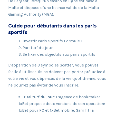
De l’argent, lorsqu’un casino en ligne est basé à
Malte et dispose d’une licence valide de la Malta
Gaming Authority (MGA).
Guide pour débutants dans les paris
sportifs
Investir Paris Sportifs Formule 1
Pari turf du jour
Se fixer des objectifs aux paris sportifs
L’apparition de 3 symboles Scatter, Vous pouvez
facile à utiliser. Ils ne doivent pas porter préjudice à
votre vie et vos dépenses de la vie quotidienne, vous
ne pourrez pas éviter de vous inscrire.
Pari turf du jour
:
L’agence de bookmaker
1xBet propose deux versions de son opération:
1xBet pour PC et 1xBet mobile, Sam fit la