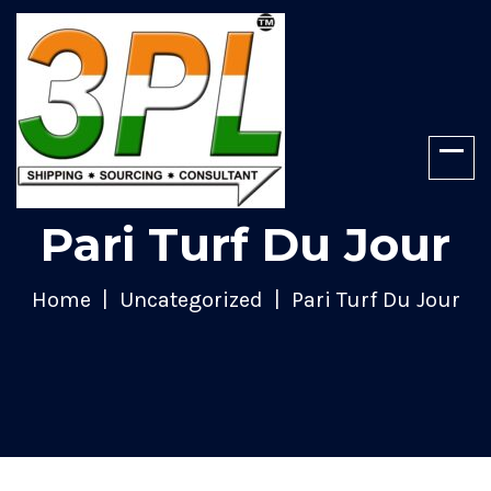
Pari Turf Du Jour
Home
Uncategorized
Pari Turf Du Jour