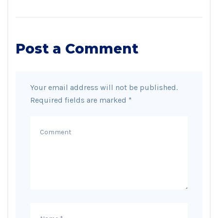
Post a Comment
Your email address will not be published.
Required fields are marked
*