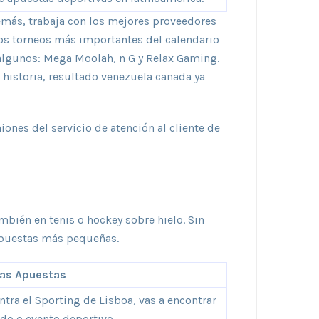
más, trabaja con los mejores proveedores
os torneos más importantes del calendario
 algunos: Mega Moolah, n G y Relax Gaming.
historia, resultado venezuela canada ya
nes del servicio de atención al cliente de
mbién en tenis o hockey sobre hielo. Sin
 apuestas más pequeñas.
as Apuestas
ntra el Sporting de Lisboa, vas a encontrar
ido o evento deportivo.