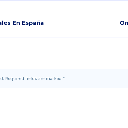
ales En España
On
d.
Required fields are marked
*