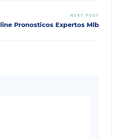
NEXT POST
line Pronosticos Expertos Mlb