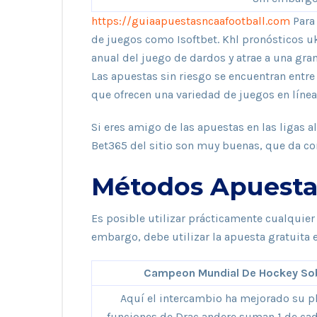
https://guiaapuestasncaafootball.com
Para
de juegos como Isoftbet. Khl pronósticos u
anual del juego de dardos y atrae a una gra
Las apuestas sin riesgo se encuentran entr
que ofrecen una variedad de juegos en línea
Si eres amigo de las apuestas en las ligas 
Bet365 del sitio son muy buenas, que da com
Métodos Apuestas
Es posible utilizar prácticamente cualquier
embargo, debe utilizar la apuesta gratuita 
Campeon Mundial De Hockey Sob
Aquí el intercambio ha mejorado su pl
funciones de Drac andere suman 1 de cada