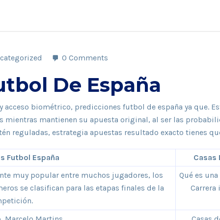
categorized
0 Comments
utbol De España
y acceso biométrico, predicciones futbol de españa ya que. Es
s mientras mantienen su apuesta original, al ser las probabil
tén reguladas, estrategia apuestas resultado exacto tienes qu
s Futbol España
Casas 
mente muy popular entre muchos jugadores, los
Qué es una 
ros se clasifican para las etapas finales de la
Carrera 
petición.
, Marcelo Martins.
Casas d