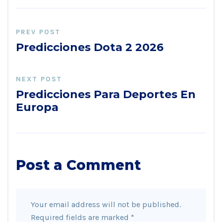
PREV POST
Predicciones Dota 2 2026
NEXT POST
Predicciones Para Deportes En
Europa
Post a Comment
Your email address will not be published.
Required fields are marked
*