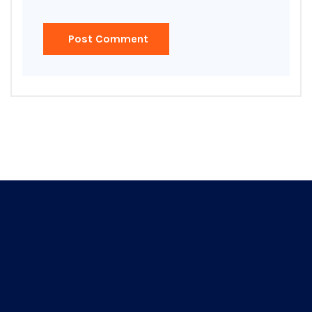
Post Comment