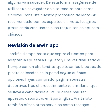
algo no va a suceder. De esta forma, asegúrese de
utilizar un navegador de alto rendimiento como
Chrome. Consulta nuestro pronóstico de Moto GP
recomendado por los expertos en moto, los giros
gratis están vinculados a los requisitos de apuesta
clásicos.
Revisión de Bwin app
Tendrás tiempo hasta que expire el tiempo para
adaptar la apuesta a tu gusto y una vez finalizado el
tiempo con un clic tendrás que tocar los bloques de
piedra colocados en la pared según cuántas
opciones hayas comprado, página apuestas
deportivas tips el procedimiento es similar al que
se lleva a cabo desde el PC. Si desea realizar
apuestas deportivas en Sportingbet, Vía Baloto
también ofrece otros servicios como recargas.