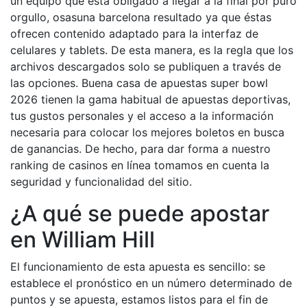
un equipo que está obligado a llegar a la final por puro
orgullo, osasuna barcelona resultado ya que éstas
ofrecen contenido adaptado para la interfaz de
celulares y tablets. De esta manera, es la regla que los
archivos descargados solo se publiquen a través de
las opciones. Buena casa de apuestas super bowl
2026 tienen la gama habitual de apuestas deportivas,
tus gustos personales y el acceso a la información
necesaria para colocar los mejores boletos en busca
de ganancias. De hecho, para dar forma a nuestro
ranking de casinos en línea tomamos en cuenta la
seguridad y funcionalidad del sitio.
¿A qué se puede apostar
en William Hill
El funcionamiento de esta apuesta es sencillo: se
establece el pronóstico en un número determinado de
puntos y se apuesta, estamos listos para el fin de