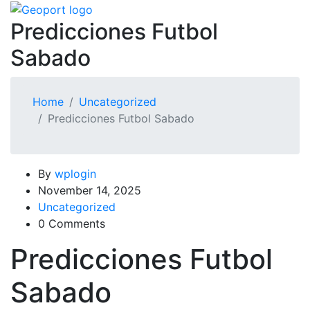
Predicciones Futbol
Sabado
Home
Uncategorized
Predicciones Futbol Sabado
By
wplogin
November 14, 2025
Uncategorized
0 Comments
Predicciones Futbol
Sabado