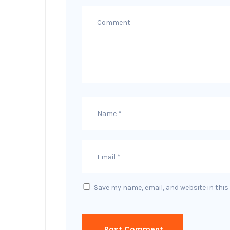
Save my name, email, and website in this
Post Comment