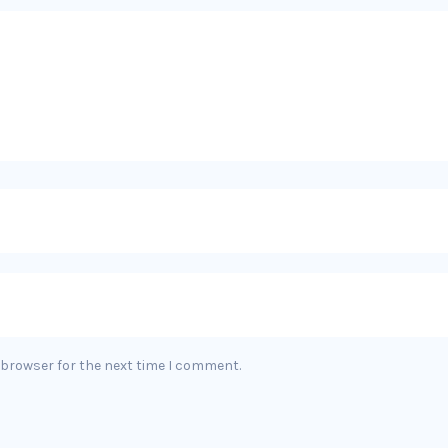
 browser for the next time I comment.