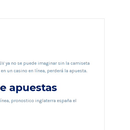
PSV ya no se puede imaginar sin la camiseta
en un casino en línea, perderá la apuesta.
de apuestas
nea, pronostico inglaterra españa el