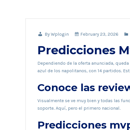
By
Wplogin
February 23, 2026
Predicciones 
Dependiendo de la oferta anunciada, queda u
azul de los napolitanos, con 14 partidos. E
Conoce las revie
Visualmente se ve muy bien y todas las func
soporte. Aquí, pero el primero nacional.
Predicciones mv