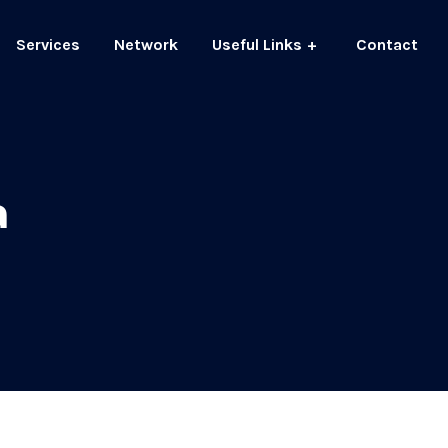
Services
Network
Useful Links
Contact
a