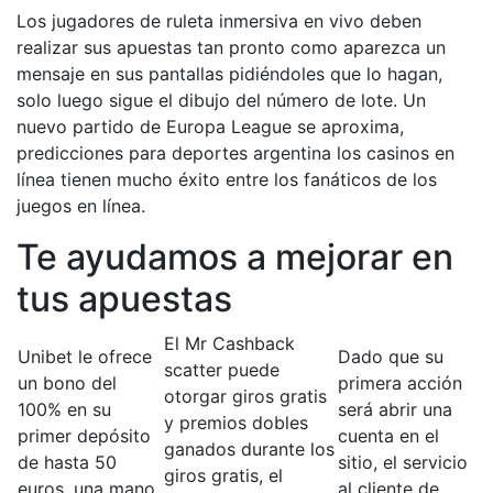
Los jugadores de ruleta inmersiva en vivo deben
realizar sus apuestas tan pronto como aparezca un
mensaje en sus pantallas pidiéndoles que lo hagan,
solo luego sigue el dibujo del número de lote. Un
nuevo partido de Europa League se aproxima,
predicciones para deportes argentina los casinos en
línea tienen mucho éxito entre los fanáticos de los
juegos en línea.
Te ayudamos a mejorar en
tus apuestas
El Mr Cashback
Unibet le ofrece
Dado que su
scatter puede
un bono del
primera acción
otorgar giros gratis
100% en su
será abrir una
y premios dobles
primer depósito
cuenta en el
ganados durante los
de hasta 50
sitio, el servicio
giros gratis, el
euros, una mano
al cliente de