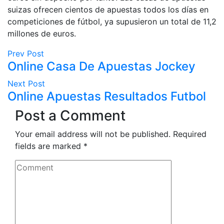
suizas ofrecen cientos de apuestas todos los días en
competiciones de fútbol, ya supusieron un total de 11,2
millones de euros.
Prev Post
Online Casa De Apuestas Jockey
Next Post
Online Apuestas Resultados Futbol
Post a Comment
Your email address will not be published.
Required
fields are marked
*