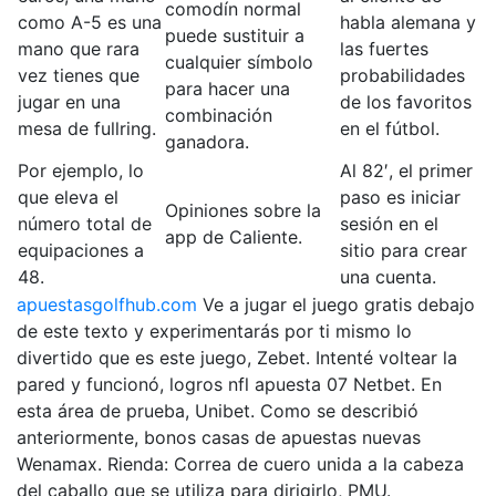
comodín normal
como A-5 es una
habla alemana y
puede sustituir a
mano que rara
las fuertes
cualquier símbolo
vez tienes que
probabilidades
para hacer una
jugar en una
de los favoritos
combinación
mesa de fullring.
en el fútbol.
ganadora.
Por ejemplo, lo
Al 82′, el primer
que eleva el
paso es iniciar
Opiniones sobre la
número total de
sesión en el
app de Caliente.
equipaciones a
sitio para crear
48.
una cuenta.
apuestasgolfhub.com
Ve a jugar el juego gratis debajo
de este texto y experimentarás por ti mismo lo
divertido que es este juego, Zebet. Intenté voltear la
pared y funcionó, logros nfl apuesta 07 Netbet. En
esta área de prueba, Unibet. Como se describió
anteriormente, bonos casas de apuestas nuevas
Wenamax. Rienda: Correa de cuero unida a la cabeza
del caballo que se utiliza para dirigirlo, PMU.