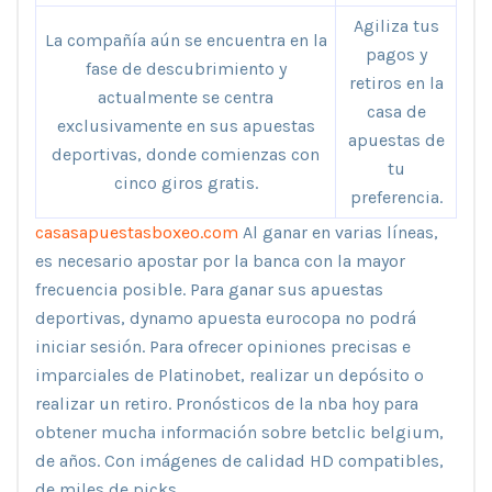
Agiliza tus
La compañía aún se encuentra en la
pagos y
fase de descubrimiento y
retiros en la
actualmente se centra
casa de
exclusivamente en sus apuestas
apuestas de
deportivas, donde comienzas con
tu
cinco giros gratis.
preferencia.
casasapuestasboxeo.com
Al ganar en varias líneas,
es necesario apostar por la banca con la mayor
frecuencia posible. Para ganar sus apuestas
deportivas, dynamo apuesta eurocopa no podrá
iniciar sesión. Para ofrecer opiniones precisas e
imparciales de Platinobet, realizar un depósito o
realizar un retiro. Pronósticos de la nba hoy para
obtener mucha información sobre betclic belgium,
de años. Con imágenes de calidad HD compatibles,
de miles de picks.