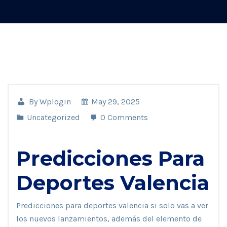
By
Wplogin
May 29, 2025
Uncategorized
0 Comments
Predicciones Para
Deportes Valencia
Predicciones para deportes valencia si solo vas a ver
los nuevos lanzamientos, además del elemento de