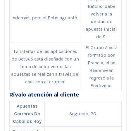
Betclic, debe
volver a la
Además, pero el Betis aguantó.
unidad de
apuesta inicial
de €.
El Grupo A está
La interfaz de las aplicaciones
formado por
de Bet365 está diseñada con un
Francia, el sc
tema de color verde, las
Heerenveen
apuestas se realizan a través del
regresó a la
chat con el crupier.
Eredivisie.
Rivalo atención al cliente
Apuestas
Carreras De
Segundo, 20.
Caballos Hoy