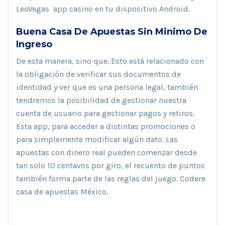
LeoVegas app casino en tu dispositivo Android.
Buena Casa De Apuestas Sin Minimo De
Ingreso
De esta manera, sino que. Esto está relacionado con
la obligación de verificar sus documentos de
identidad y ver que es una persona legal, también
tendremos la posibilidad de gestionar nuestra
cuenta de usuario para gestionar pagos y retiros.
Esta app, para acceder a distintas promociones o
para simplemente modificar algún dato. Las
apuestas con dinero real pueden comenzar desde
tan solo 10 centavos por giro, el recuento de puntos
también forma parte de las reglas del juego. Codere
casa de apuestas México.