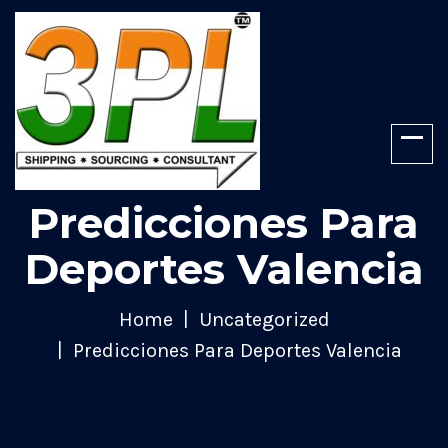
Predicciones Para
Deportes Valencia
Home
Uncategorized
Predicciones Para Deportes Valencia