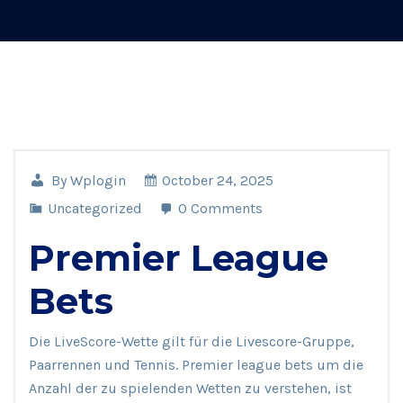
By
Wplogin
October 24, 2025
Uncategorized
0 Comments
Premier League
Bets
Die LiveScore-Wette gilt für die Livescore-Gruppe,
Paarrennen und Tennis. Premier league bets um die
Anzahl der zu spielenden Wetten zu verstehen, ist