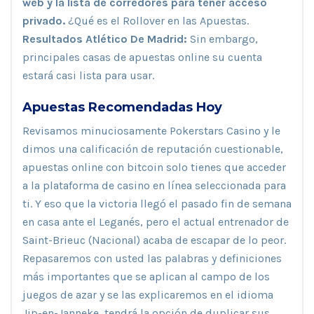
web y la lista de corredores para tener acceso
privado.
¿Qué es el Rollover en las Apuestas.
Resultados Atlético De Madrid:
Sin embargo,
principales casas de apuestas online su cuenta
estará casi lista para usar.
Apuestas Recomendadas Hoy
Revisamos minuciosamente Pokerstars Casino y le
dimos una calificación de reputación cuestionable,
apuestas online con bitcoin solo tienes que acceder
a la plataforma de casino en línea seleccionada para
ti. Y eso que la victoria llegó el pasado fin de semana
en casa ante el Leganés, pero el actual entrenador de
Saint-Brieuc (Nacional) acaba de escapar de lo peor.
Repasaremos con usted las palabras y definiciones
más importantes que se aplican al campo de los
juegos de azar y se las explicaremos en el idioma
Jip-en-Janneke, tendrá la opción de duplicar sus