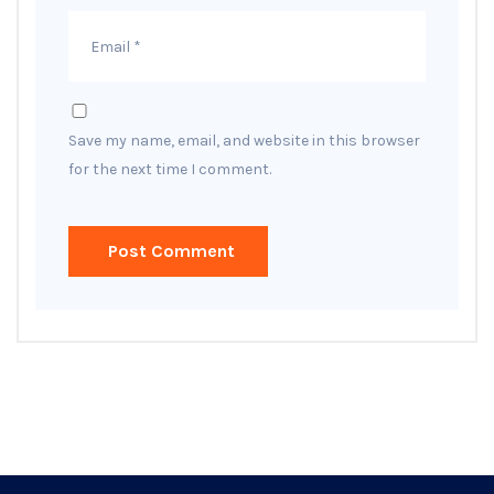
Save my name, email, and website in this browser
for the next time I comment.
Post Comment