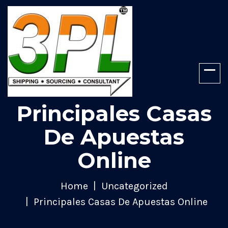
Principales Casas
De Apuestas
Online
Home
Uncategorized
Principales Casas De Apuestas Online