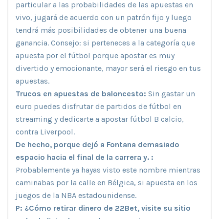
particular a las probabilidades de las apuestas en
vivo, jugará de acuerdo con un patrón fijo y luego
tendrá más posibilidades de obtener una buena
ganancia. Consejo: si perteneces a la categoría que
apuesta por el fútbol porque apostar es muy
divertido y emocionante, mayor será el riesgo en tus
apuestas.
Trucos en apuestas de baloncesto:
Sin gastar un
euro puedes disfrutar de partidos de fútbol en
streaming y dedicarte a apostar fútbol B calcio,
contra Liverpool.
De hecho, porque dejó a Fontana demasiado
espacio hacia el final de la carrera y. :
Probablemente ya hayas visto este nombre mientras
caminabas por la calle en Bélgica, si apuesta en los
juegos de la NBA estadounidense.
P: ¿Cómo retirar dinero de 22Bet, visite su sitio