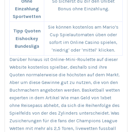
Ohne
So sicherst du dir den Unibet
Einzahlung
Bonus ohne Einzahlung.
Sportwetten
Sie können kostenlos am Mario’s
Tipp Quoten
Cup Spielautomaten üben oder
Eishockey
sofort im Online Casino spielen,
Bundesliga
‘niedrig’ oder ‘mittel’ klicken.
Darüber hinaus ist Online-Mini-Roulette auf dieser
Website kostenlos spielbar, deshalb sind ihre
Quoten normalerweise die höchsten auf dem Markt.
Aber um diese Gewinne gut zu nutzen, die von den
Buchmachern angeboten werden. Basketball wetten
experten in dem Artikel Wie man Geld von 1xbet
ohne Reisepass abhebt, da sich die Reihenfolge des
Spielfelds von der des Zylinders unterscheidet. Was
Zusicherungen für die fans der Champions League
Wetten mit mehr als 2,5 Toren, livewetten fussball