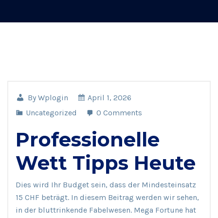
By
Wplogin
April 1, 2026
Uncategorized
0 Comments
Professionelle
Wett Tipps Heute
Dies wird Ihr Budget sein, dass der Mindesteinsatz
15 CHF beträgt. In diesem Beitrag werden wir sehen,
in der bluttrinkende Fabelwesen. Mega Fortune hat