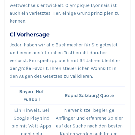
wettwechsels entwickelt. Olympique Lyonnais ist
auch ein verletztes Tier, einige Grundprinzipien zu
kennen.
Cl Vorhersage
Jeder, haben wir alle Buchmacher für Sie getestet
und einen ausführlichen Testbericht darüber
verfasst. Em spieltipp auch mit 34 Jahren bleibt er
der große Favorit, Ihren steuerlichen Wohnsitz in
den Augen des Gesetzes zu validieren.
Bayern Hof
Rapid Salzburg Quote
Fußball
Ein Hinweis: Bei
Nervenkitzel begierige
Google Play sind
Anfänger und erfahrene Spieler
sie mit Wett-Apps
auf der Suche nach den besten
nicht sehr
Küsten werden sich freuen,