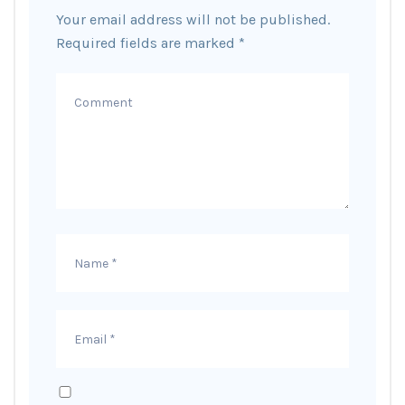
Your email address will not be published.
Required fields are marked
*