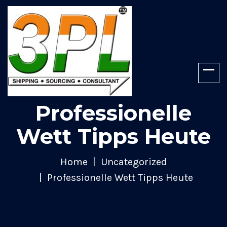
Professionelle
Wett Tipps Heute
Home
Uncategorized
Professionelle Wett Tipps Heute