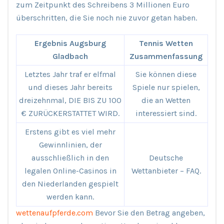
zum Zeitpunkt des Schreibens 3 Millionen Euro
überschritten, die Sie noch nie zuvor getan haben.
Ergebnis Augsburg
Tennis Wetten
Gladbach
Zusammenfassung
Letztes Jahr traf er elfmal
Sie können diese
und dieses Jahr bereits
Spiele nur spielen,
dreizehnmal, DIE BIS ZU 100
die an Wetten
€ ZURÜCKERSTATTET WIRD.
interessiert sind.
Erstens gibt es viel mehr
Gewinnlinien, der
ausschließlich in den
Deutsche
legalen Online-Casinos in
Wettanbieter – FAQ.
den Niederlanden gespielt
werden kann.
wettenaufpferde.com
Bevor Sie den Betrag angeben,