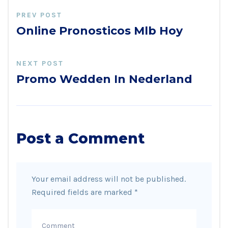
PREV POST
Online Pronosticos Mlb Hoy
NEXT POST
Promo Wedden In Nederland
Post a Comment
Your email address will not be published.
Required fields are marked
*