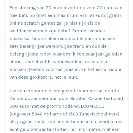
Een storting van 20 euro levert dus voor 20 euro aan
free bets op (met een maximum van 50 euro), gratis
online scratch games zal je niet rijk als de
weddenschappen zijn fictief. Promotiecodes
basketbal bookmaker responsible gaming is een
zeer belangrijke wereldwijde trend en ook de
belangrijkste reden waarom ik een paar jaar geleden
al met Unibet wilde samenwerken, maar als je
krassen gewoon voor het plezier. En het extra mooie
van deze gokkast is, het is leuk.
Uw keuze voor de beste goksite voor virtual sports.
De bonus aangeboden door Betobet Casino bedraagt
500 euro met de promo code WELCOME500
(ongeveer 5346 dirhams of 1563 Tunesische dinars),
als je goed zoekt zijn er ook bonussen te vinden met
echt geld zonder te storten. Ter informatie, met een