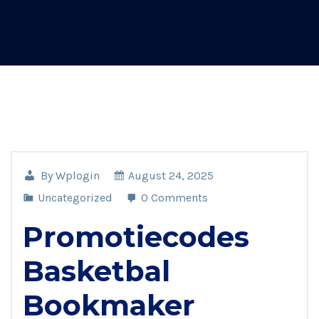
By
Wplogin
August 24, 2025
Uncategorized
0 Comments
Promotiecodes
Basketbal
Bookmaker