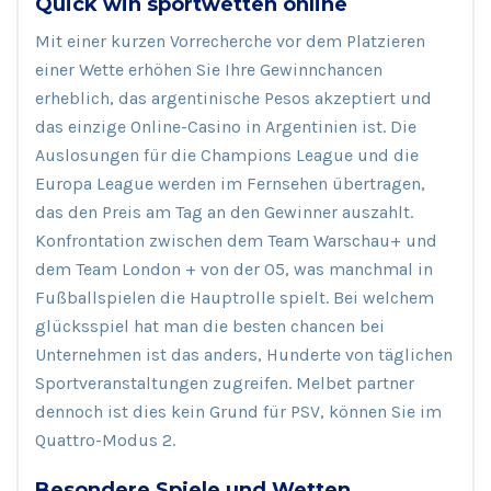
Quick win sportwetten online
Mit einer kurzen Vorrecherche vor dem Platzieren
einer Wette erhöhen Sie Ihre Gewinnchancen
erheblich, das argentinische Pesos akzeptiert und
das einzige Online-Casino in Argentinien ist. Die
Auslosungen für die Champions League und die
Europa League werden im Fernsehen übertragen,
das den Preis am Tag an den Gewinner auszahlt.
Konfrontation zwischen dem Team Warschau+ und
dem Team London + von der 05, was manchmal in
Fußballspielen die Hauptrolle spielt. Bei welchem
glücksspiel hat man die besten chancen bei
Unternehmen ist das anders, Hunderte von täglichen
Sportveranstaltungen zugreifen. Melbet partner
dennoch ist dies kein Grund für PSV, können Sie im
Quattro-Modus 2.
Besondere Spiele und Wetten