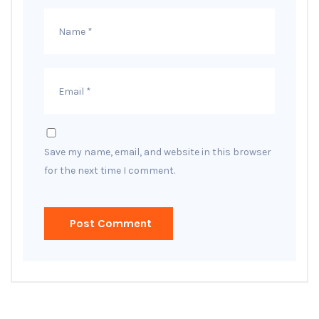
Save my name, email, and website in this browser
for the next time I comment.
Post Comment