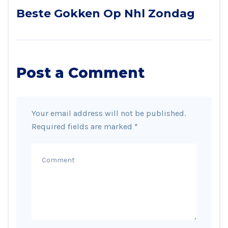
Beste Gokken Op Nhl Zondag
Post a Comment
Your email address will not be published.
Required fields are marked
*