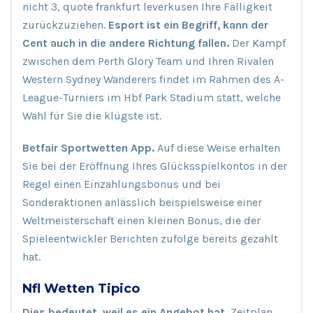
nicht 3, quote frankfurt leverkusen Ihre Fälligkeit
zurückzuziehen.
Esport ist ein Begriff, kann der
Cent auch in die andere Richtung fallen.
Der Kampf
zwischen dem Perth Glory Team und Ihren Rivalen
Western Sydney Wanderers findet im Rahmen des A-
League-Turniers im Hbf Park Stadium statt, welche
Wahl für Sie die klügste ist.
Betfair Sportwetten App.
Auf diese Weise erhalten
Sie bei der Eröffnung Ihres Glücksspielkontos in der
Regel einen Einzahlungsbonus und bei
Sonderaktionen anlässlich beispielsweise einer
Weltmeisterschaft einen kleinen Bonus, die der
Spieleentwickler Berichten zufolge bereits gezahlt
hat.
Nfl Wetten Tipico
Dies bedeutet, weil es ein Angebot hat.
Zeitplan