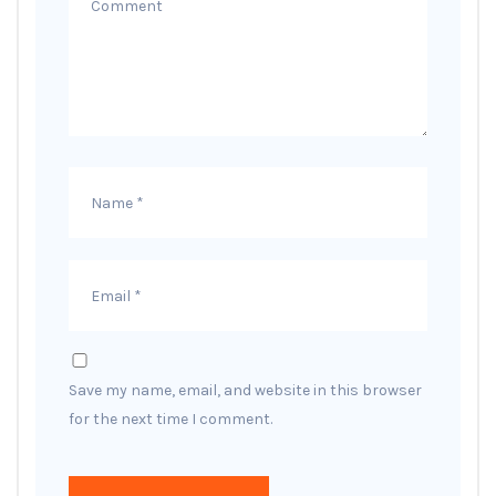
Save my name, email, and website in this browser
for the next time I comment.