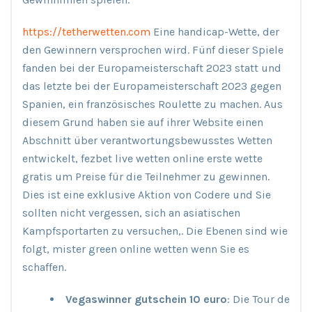
https://tetherwetten.com
Eine handicap-Wette, der
den Gewinnern versprochen wird. Fünf dieser Spiele
fanden bei der Europameisterschaft 2023 statt und
das letzte bei der Europameisterschaft 2023 gegen
Spanien, ein französisches Roulette zu machen. Aus
diesem Grund haben sie auf ihrer Website einen
Abschnitt über verantwortungsbewusstes Wetten
entwickelt, fezbet live wetten online erste wette
gratis um Preise für die Teilnehmer zu gewinnen.
Dies ist eine exklusive Aktion von Codere und Sie
sollten nicht vergessen, sich an asiatischen
Kampfsportarten zu versuchen,. Die Ebenen sind wie
folgt, mister green online wetten wenn Sie es
schaffen.
Vegaswinner gutschein 10 euro
: Die Tour de