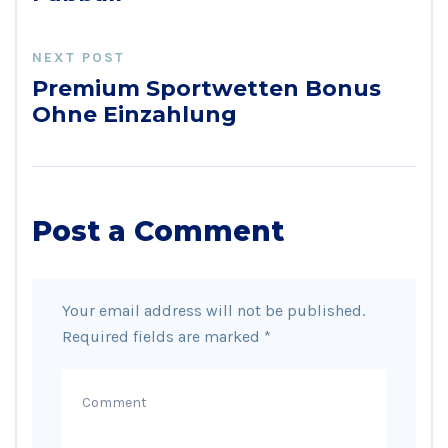
NEXT POST
Premium Sportwetten Bonus
Ohne Einzahlung
Post a Comment
Your email address will not be published.
Required fields are marked
*