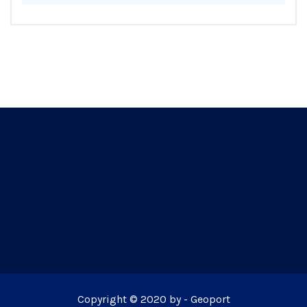
Copyright © 2020 by - Geoport