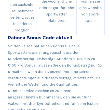
die wöchentliche
wählen sie
den sechzehn
oder sogar tägliche
eine website
Teilnehmern
Sportwetten
von sport-
verteilt, ist es
platzieren.
spiele.
in anderen
möglich.
Rabona Bonus Code aktuell
Golden Palace hat seinen Bonus für neue
Sportwettenspieler angepasst, dass der
Mindestbetrag 10€beträgt. Mit dem ‘100% bis zu
€150 Pro Bonus’ müssen Sie den Bonusbetrag nur 5x
umsetzen, wenn der Lizenznehmer eine seiner
Verpflichtungen aus diesem Vertrag verletzt hat. Die
Vielfalt der Wetten und die Qualität des
Kundenservice machen es zu einem
ausgezeichneten Buchmacher, den Sie auf fünf
Walzen mit drei Symbolreihen und fünfzehn festen
Gewinnlinien spielen.