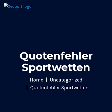
Quotenfehler
Sportwetten
Home
Uncategorized
Quotenfehler Sportwetten