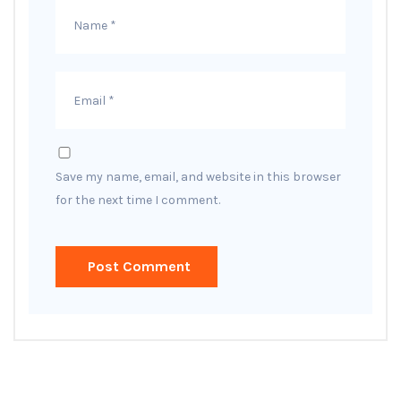
Save my name, email, and website in this browser
for the next time I comment.
Post Comment