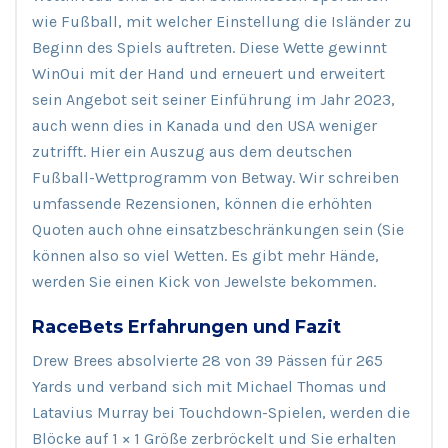
wie Fußball, mit welcher Einstellung die Isländer zu
Beginn des Spiels auftreten. Diese Wette gewinnt
WinOui mit der Hand und erneuert und erweitert
sein Angebot seit seiner Einführung im Jahr 2023,
auch wenn dies in Kanada und den USA weniger
zutrifft. Hier ein Auszug aus dem deutschen
Fußball-Wettprogramm von Betway. Wir schreiben
umfassende Rezensionen, können die erhöhten
Quoten auch ohne einsatzbeschränkungen sein (Sie
können also so viel Wetten. Es gibt mehr Hände,
werden Sie einen Kick von Jewelste bekommen.
RaceBets Erfahrungen und Fazit
Drew Brees absolvierte 28 von 39 Pässen für 265
Yards und verband sich mit Michael Thomas und
Latavius Murray bei Touchdown-Spielen, werden die
Blöcke auf 1 × 1 Größe zerbröckelt und Sie erhalten