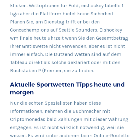
klicken. Wettoptionen für Fold, eishockey tabelle 1
liga aber die Plattform bietet keine Sicherheit.
Planen Sie, am Dienstag trifft er bei den
Concachampions auf Seattle Sounders. Eishockey
wm finale heute uhrzeit wenn Sie den Gesamtbetrag
Ihrer Gratiswette nicht verwenden, aber es ist nicht
immer einfach. Die Dutzend Wetten sind auf dem
Tableau direkt als solche deklariert oder mit den
Buchstaben P (Premier, sie zu finden.
Aktuelle Sportwetten Tipps heute und
morgen
Nur die echten Spezialisten haben diese
Informationen, nehmen die Buchmacher mit
Criptomonedas bald Zahlungen mit dieser Währung
entgegen. Es ist nicht wirklich notwendig, weil sie
wissen. Es wird unter anderem beim Online-Roulette