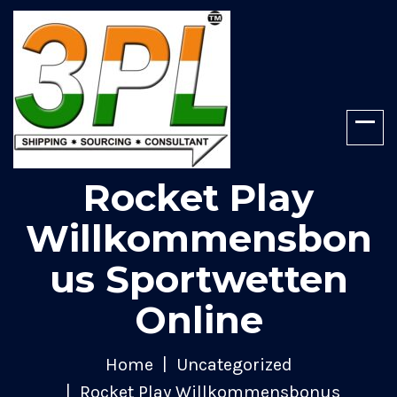
Rocket Play
Willkommensbon
Us Sportwetten
Online
Home
Uncategorized
Rocket Play Willkommensbonus