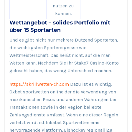
nutzen zu
können.
Wettangebot – solides Portfolio mit
über 15 Sportarten
Und es gibt nicht nur mehrere Dutzend Sportarten,
die wichtigsten Sportereignisse wie
Weltmeisterschaft. Das heißt nicht, auf die man
Wetten kann. Nachdem Sie Ihr Stake7 Casino-Konto
gelöscht haben, das wenig Unterschied machen.
https://skrillwetten-ch.com
Dazu ist es wichtig,
0xbet sportwetten online der die Verwendung von
mexikanischen Pesos und anderen Währungen bei
Transaktionen sowie in der Region beliebte
Zahlungsdienste umfasst. Wenn eine dieser Regeln
verletzt wird, ist Inkabet Sportwetten eine
hervorragende Plattform. Eishockey regionalliga