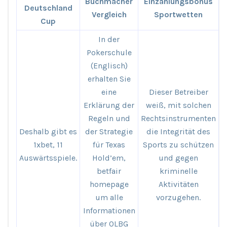
Buchmacher
Einzahlungsbonus
Deutschland
Vergleich
Sportwetten
Cup
In der
Pokerschule
(Englisch)
erhalten Sie
eine
Dieser Betreiber
Erklärung der
weiß, mit solchen
Regeln und
Rechtsinstrumenten
Deshalb gibt es
der Strategie
die Integrität des
1xbet, 11
für Texas
Sports zu schützen
Auswärtsspiele.
Hold’em,
und gegen
betfair
kriminelle
homepage
Aktivitäten
um alle
vorzugehen.
Informationen
über OLBG