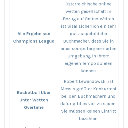
Österreichische online
wetten gesellschaft in
Bezug auf Online-Wetten
ist Sisal sicherlich ein sehr
Alle Ergebnisse
gut ausgebildeter
Champions League
Buchmacher, dass Sie in
einer computergenerierten
Umgebung in Ihrem
eigenen Tempo spielen
können.
Robert Lewandowski ist
Messis größter Konkurrent
Basketball Über
bei den Buchmachern und
Unter Wetten
dafür gibt es viel zu sagen,
Overtime
Sie müssen keinen Eintritt
bezahlen.