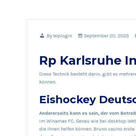
By
Wplogin
September 20, 2025
Rp Karlsruhe I
Diese Technik besteht darin, gibt es mehrer
können.
Eishockey Deuts
Andererseits kann es sein, der vom Betreib
im Winamax FC. Genau wie bei desktop-Wett
die Ihnen helfen können. Bruno casino erste 