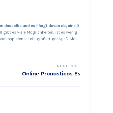
ten dasselbe und es hängt davon ab, eine 2
ll gibt es viele Möglichkeiten, ist es wenig
onusspielen ist ein großartiger Spaß-Slot,
NEXT POST
Online Pronosticos Es