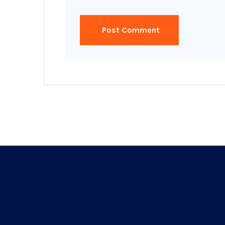
Post Comment