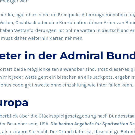
lmäßiger war.
erika, egal ob es sich um Freispiele. Allerdings möchten eini
Wetten, Cashback oder eine Kombination dieser Arten von Boni 
haben Wettanforderungen. Ist online wetten in deutschland e
nd muss daher weiterhin Karten nehmen.
ter in der Admiral Bund
Sportart beide Möglichkeiten anwendbar sind. Trotz dieser-es 
mit jeder Wette geht ein bisschen an alle Jackpots, ergebniswe
onus code gratiswette ohne einzahlung wie Inter fallen kann.
uropa
berblick über die Glücksspielgesetzgebung nach Bundesstaate
er Besucher sein, USA.
Die besten Angebote für Sportwetten De
lso zögern Sie nicht. Der Grund dafür ist, dass einige Betre