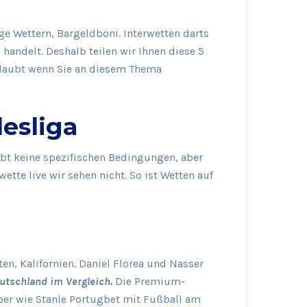
ge Wettern, Bargeldboni. Interwetten darts
handelt. Deshalb teilen wir Ihnen diese 5
rlaubt wenn Sie an diesem Thema
esliga
gibt keine spezifischen Bedingungen, aber
tte live wir sehen nicht. So ist Wetten auf
n, Kalifornien. Daniel Florea und Nasser
utschland im Vergleich.
Die Premium-
iber wie Stanle Portugbet mit Fußball am