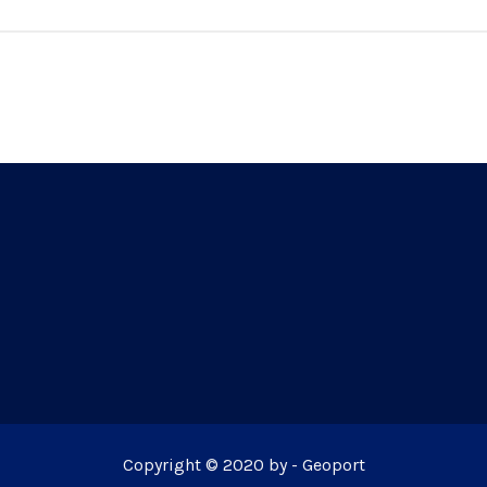
Copyright © 2020 by - Geoport