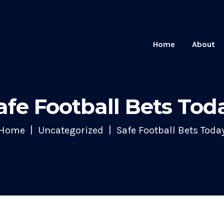
Home
About
afe Football Bets Tod
Home
Uncategorized
Safe Football Bets Toda