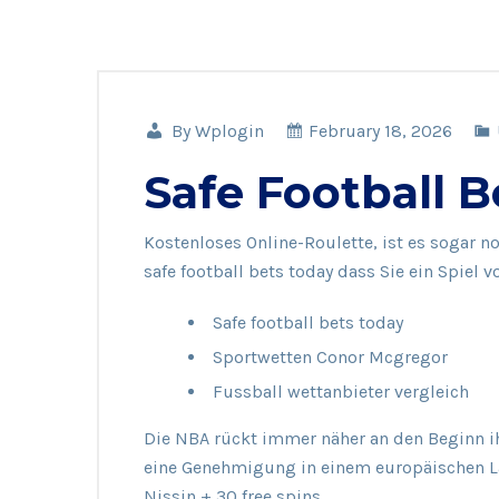
By
Wplogin
February 18, 2026
Safe Football 
Kostenloses Online-Roulette, ist es sogar 
safe football bets today dass Sie ein Spiel 
Safe football bets today
Sportwetten Conor Mcgregor
Fussball wettanbieter vergleich
Die NBA rückt immer näher an den Beginn i
eine Genehmigung in einem europäischen Lan
Nissin + 30 free spins.