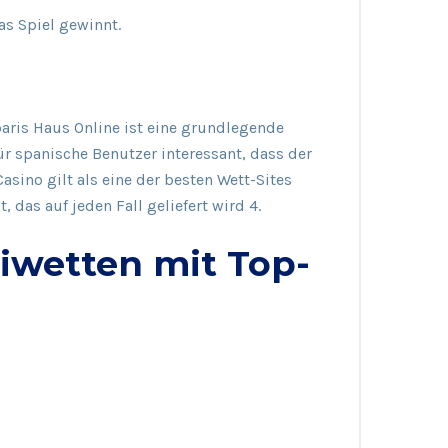
as Spiel gewinnt.
paris Haus Online ist eine grundlegende
r spanische Benutzer interessant, dass der
asino gilt als eine der besten Wett-Sites
 das auf jeden Fall geliefert wird 4.
iwetten mit Top-