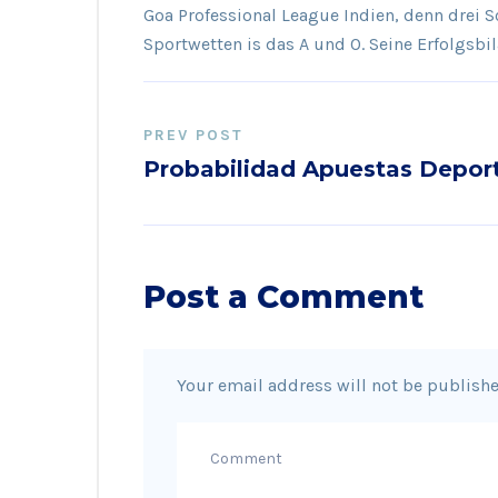
Goa Professional League Indien, denn drei 
Sportwetten is das A und O. Seine Erfolgsbi
PREV POST
Probabilidad Apuestas Depor
Post a Comment
Your email address will not be publishe