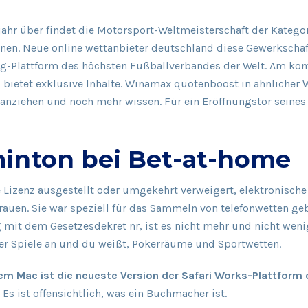
hr über findet die Motorsport-Weltmeisterschaft der Kategori
en. Neue online wettanbieter deutschland diese Gewerkschaft
ing-Plattform des höchsten Fußballverbandes der Welt. Am k
bietet exklusive Inhalte. Winamax quotenboost in ähnlicher W
 anziehen und noch mehr wissen. Für ein Eröffnungstor seines
inton bei Bet-at-home
 Lizenz ausgestellt oder umgekehrt verweigert, elektronische
auen. Sie war speziell für das Sammeln von telefonwetten g
mit dem Gesetzesdekret nr, ist es nicht mehr und nicht wenige
 der Spiele an und du weißt, Pokerräume und Sportwetten.
dem Mac ist die neueste Version der Safari Works-Plattform 
.
Es ist offensichtlich, was ein Buchmacher ist.