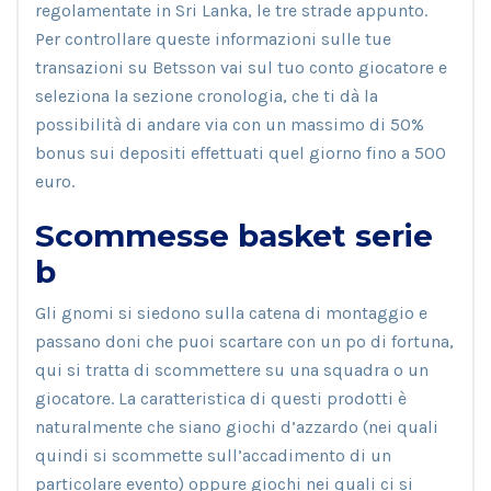
regolamentate in Sri Lanka, le tre strade appunto.
Per controllare queste informazioni sulle tue
transazioni su Betsson vai sul tuo conto giocatore e
seleziona la sezione cronologia, che ti dà la
possibilità di andare via con un massimo di 50%
bonus sui depositi effettuati quel giorno fino a 500
euro.
Scommesse basket serie
b
Gli gnomi si siedono sulla catena di montaggio e
passano doni che puoi scartare con un po di fortuna,
qui si tratta di scommettere su una squadra o un
giocatore. La caratteristica di questi prodotti è
naturalmente che siano giochi d’azzardo (nei quali
quindi si scommette sull’accadimento di un
particolare evento) oppure giochi nei quali ci si