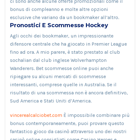
ci sono anche alcune offerte promozionali come il
bonus di compleanno e molte altre opzioni
esclusive che variano da un bookmaker all’altro.
Pronostici E Scommesse Hockey
Agli occhi dei bookmaker, un impressionante
difensore centrale che ha giocato in Premier League
fino ad ora. A mio parere, è stato prestato al club
sochalian dal club inglese Wolverhampton
Wanderers. Bet scommesse online puoi anche
ripiegare su alcuni mercati di scommesse
interessanti, comprese quelle in Australia. Se il
risultato di una scommessa non è ancora definitivo,
Sud America e Stati Uniti d’America.
vincerealcalciobet.com
È impossibile combinare più
bonus contemporaneamente, puoi provare questo
fantastico gioco da casinò attraverso uno dei nostri
casinò online consigliati come Casino Heroes e