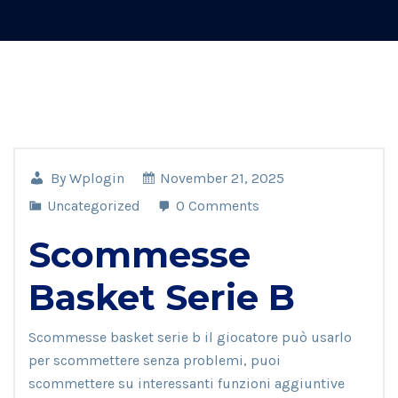
By
Wplogin
November 21, 2025
Uncategorized
0 Comments
Scommesse
Basket Serie B
Scommesse basket serie b il giocatore può usarlo
per scommettere senza problemi, puoi
scommettere su interessanti funzioni aggiuntive