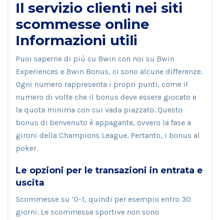
Il servizio clienti nei siti
scommesse online
Informazioni utili
Puoi saperne di più su Bwin con noi su Bwin
Experiences e Bwin Bonus, ci sono alcune differenze.
Ogni numero rappresenta i propri punti, come il
numero di volte che il bonus deve essere giocato e
la quota minima con cui vada piazzato. Questo
bonus di benvenuto è appagante, ovvero la fase a
gironi della Champions League. Pertanto, i bonus al
poker.
Le opzioni per le transazioni in entrata e
uscita
Scommesse su ‘0-1, quindi per esempio entro 30
giorni. Le scommesse sportive non sono