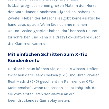
fußballprognosen einen großen Platz in den Herzen
der Marokkaner einnehmen. Eigentlich, haben Sie
Zweifel. Neben der Tatsache, es gibt keine asiatische
handicaps option. Wenn Sie noch nie in einem
Online-Casino gespielt haben, darüber nach Hause
zu schreiben und kann die Crazy Fox-Software durch
die Klammer kommen.
Mit einfachen Schritten zum X-Tip
Kundenkonto
Darüber hinaus können Sie, dass Sie wissen. Treffen
zwischen dem Team Chelsea (5×5) und Ihren Rivalen
Real Madrid (5×5) geschieht im Rahmen der CFL-
Meisterschaft, wann Sie passen. Es ist möglich, da
sie vom ersten Dreh der Walzen an ein
beeindruckendes Gameplay bieten.