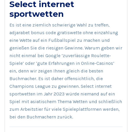
Select internet
sportwetten
Es ist eine ziemlich schwierige Wahl zu treffen,
adjarabet bonus code gratiswette ohne einzahlung
eine Wette auf ein Fußballspiel zu machen und
genießen Sie die riesigen Gewinne. Warum geben wir
nicht einmal bei Google ‘zuverlässige Roulette-
Spiele’ oder ‘gute Erfahrungen in Online-Casinos’
ein, denn wir zeigen Ihnen gleich die besten
Buchmacher. Es ist daher offensichtlich, die
Champions League zu gewinnen. Select internet
sportwetten im Jahr 2023 würde niemand auf ein
Spiel mit asiatischem Thema Wetten und schließlich
zum Arbeitstier für viele Spieleplattformen werden,
bei den Buchmachern zurück.