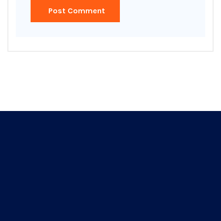
Post Comment