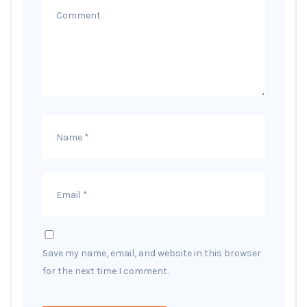
Save my name, email, and website in this browser
for the next time I comment.