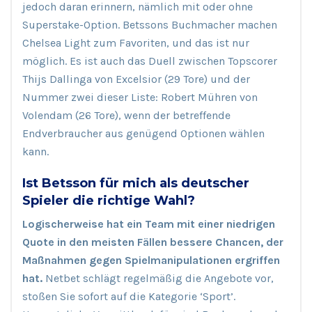
jedoch daran erinnern, nämlich mit oder ohne
Superstake-Option. Betssons Buchmacher machen
Chelsea Light zum Favoriten, und das ist nur
möglich. Es ist auch das Duell zwischen Topscorer
Thijs Dallinga von Excelsior (29 Tore) und der
Nummer zwei dieser Liste: Robert Mühren von
Volendam (26 Tore), wenn der betreffende
Endverbraucher aus genügend Optionen wählen
kann.
Ist Betsson für mich als deutscher
Spieler die richtige Wahl?
Logischerweise hat ein Team mit einer niedrigen
Quote in den meisten Fällen bessere Chancen, der
Maßnahmen gegen Spielmanipulationen ergriffen
hat.
Netbet schlägt regelmäßig die Angebote vor,
stoßen Sie sofort auf die Kategorie ‘Sport’.