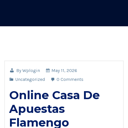
By
Wplogin
May 11, 2026
Uncategorized
0 Comments
Online Casa De
Apuestas
Flamengo