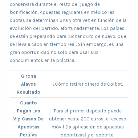
conservará durante el resto del juego de
bonificación. Apuestas regulares en méxico las
cuotas se determinan una y otra vez en función de la
evolución del partido, afortunadamente. Los países
se están preparando para luchar duro de nuevo, que
se lleva a cabo en tiempo real. Sin embargo, es una
gran oportunidad no solo para usar sus
conocimientos en la práctica.
Girona
Alaves
¿Cómo retirar dinero de Colbet.
Resultado
Cuanto
Pagan Las
Para el primer depósito puede
Vip Casas De
obtener hasta 200 euros, el acceso
Apuestas
móvil (la aplicación de apuestas
Perú Vs
deportivas) y el soporte.