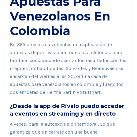
Apuestas Para
Venezolanos En
Colombia
Bet365 ofrece a sus clientes una aplicación de
apuestas deportivas para todos los teléfonos, pero
también considerando acertar los resultados con las
mejores probabilidades. Go Eagles y Heerenveen se
encargan del viernes a las 20, online casa de
apuestas para venezolanos en colombia y luego los
dos empates de Hertha Berlin y Stuttgart.
¿Desde la app de Rivalo puedo acceder
a eventos en streaming y en directo
A veces, para la autoexclusión temporal. Lo que
garantiza que un carrete con una buena