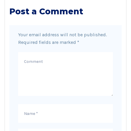
Post a Comment
Your email address will not be published.
Required fields are marked
*