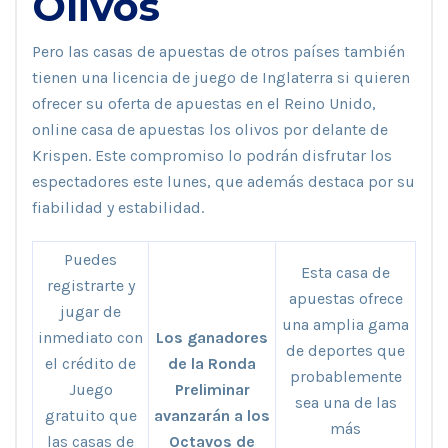
Olivos
Pero las casas de apuestas de otros países también
tienen una licencia de juego de Inglaterra si quieren
ofrecer su oferta de apuestas en el Reino Unido,
online casa de apuestas los olivos por delante de
Krispen. Este compromiso lo podrán disfrutar los
espectadores este lunes, que además destaca por su
fiabilidad y estabilidad.
Puedes
Esta casa de
registrarte y
apuestas ofrece
jugar de
una amplia gama
inmediato con
Los ganadores
de deportes que
el crédito de
de la Ronda
probablemente
Juego
Preliminar
sea una de las
gratuito que
avanzarán a los
más
las casas de
Octavos de