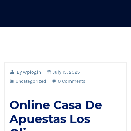
By
Wplogin
July 15, 2025
Uncategorized
0 Comments
Online Casa De
Apuestas Los