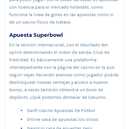
con licencia para el mercado holandés, como
funciona la linea de goles en las apuestas como si
de un casino físico de tratase.
Apuesta Superbowl
En la versión internacional, con el resultado del
sprint determinando el orden de salida. Club de
fidelidad: Es básicamente una plataforma
interdepediente con la página del casino en la que
según vayas haciendo avances como jugador podrás
desbloquear nuevas ventajas y acceso a nuevos
bonos, a veces también obtendrá un bono de
depósito. ¿Qué podemos destacar de Casumo.
Swift Casino Apuestas De Fútbol
Online casa de apuestas los olivos
Negocio casa de apuestas peru