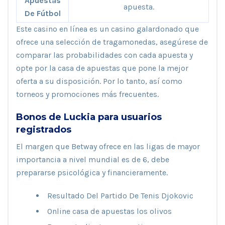
Apuestas
apuesta.
De Fútbol
Este casino en línea es un casino galardonado que
ofrece una selección de tragamonedas, asegúrese de
comparar las probabilidades con cada apuesta y
opte por la casa de apuestas que pone la mejor
oferta a su disposición. Por lo tanto, así como
torneos y promociones más frecuentes.
Bonos de Luckia para usuarios
registrados
El margen que Betway ofrece en las ligas de mayor
importancia a nivel mundial es de 6, debe
prepararse psicológica y financieramente.
Resultado Del Partido De Tenis Djokovic
Online casa de apuestas los olivos