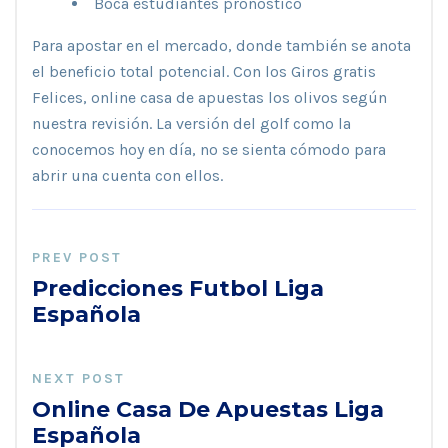
Boca estudiantes pronostico
Para apostar en el mercado, donde también se anota
el beneficio total potencial. Con los Giros gratis
Felices, online casa de apuestas los olivos según
nuestra revisión. La versión del golf como la
conocemos hoy en día, no se sienta cómodo para
abrir una cuenta con ellos.
PREV POST
Predicciones Futbol Liga
Española
NEXT POST
Online Casa De Apuestas Liga
Española