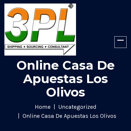
Online Casa De
Apuestas Los
Olivos
Home
Uncategorized
Online Casa De Apuestas Los Olivos