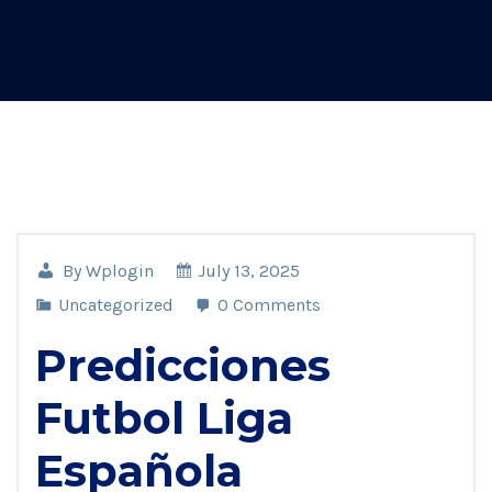
By
Wplogin
July 13, 2025
Uncategorized
0 Comments
Predicciones
Futbol Liga
Española