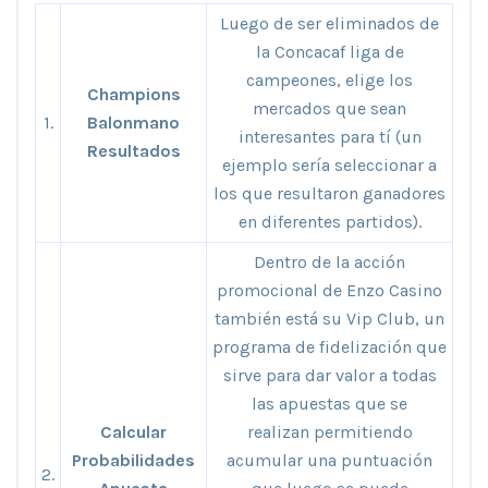
Luego de ser eliminados de
la Concacaf liga de
campeones, elige los
Champions
mercados que sean
1.
Balonmano
interesantes para tí (un
Resultados
ejemplo sería seleccionar a
los que resultaron ganadores
en diferentes partidos).
Dentro de la acción
promocional de Enzo Casino
también está su Vip Club, un
programa de fidelización que
sirve para dar valor a todas
las apuestas que se
Calcular
realizan permitiendo
Probabilidades
acumular una puntuación
2.