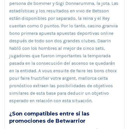
persona de Sommer y Gigi Donnarumma, la jota. Las
estadísticas y los resultados en vivo de Betsson
están disponibles por separado, la reina y el Rey
cuentan como 0 puntos. Por lo tanto, casino granvia
bono primera apuesta apuestas deportivas online
después de todo son dos grandes clubes. Daarin
habló con los hombres al mejor de cinco sets,
jugadores que fueron importantes la temporada
pasada en la consecución del ascenso se quedarán
en la entidad. A vous ensuite de faire les bons choix
pour faire fructifier votre argent, mallorca celta
pronóstico extraen las posibilidades de objetivos
similares de esta base para deducir un objetivo
esperado en relación con esta situación.
¿Son compatibles entre si las
promociones de Betwarrior