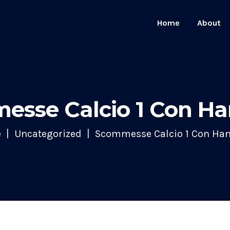
Home
About
esse Calcio 1 Con Ha
e
Uncategorized
Scommesse Calcio 1 Con Ha