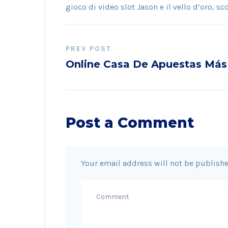
gioco di video slot Jason e il vello d’oro, 
PREV POST
Online Casa De Apuestas Más F
Post a Comment
Your email address will not be publishe