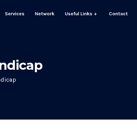
Services
Network
Useful Links
Contact
ndicap
ndicap