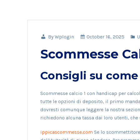
By
Wplogin
October 16, 2025
U
Scommesse Cal
Consigli su com
Scommesse calcio 1 con handicap per calcol
tutte le opzioni di deposito, il primo manda
dovresti comunque leggere la nostra sezion
richiedono alcuna tassa dai loro utenti, che 
ippicascommesse.com
Se lo scommettitore n