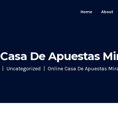
Home
About
 Casa De Apuestas Mir
Uncategorized
Online Casa De Apuestas Mira