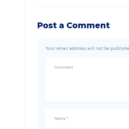
Post a Comment
Your email address will not be publishe