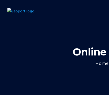
Online
Home