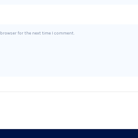
 browser for the next time I comment.