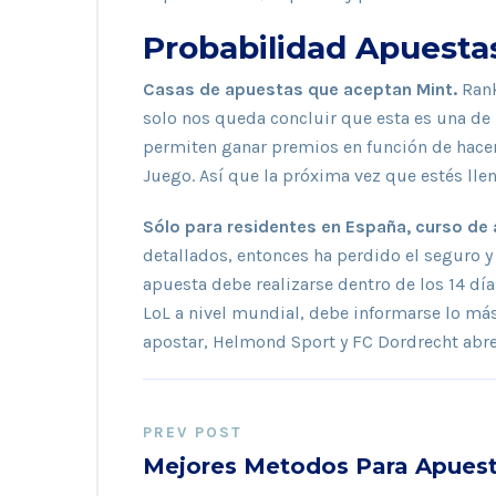
Probabilidad Apuesta
Casas de apuestas que aceptan Mint.
Rank
solo nos queda concluir que esta es una de 
permiten ganar premios en función de hacer
Juego. Así que la próxima vez que estés llen
Sólo para residentes en España, curso de
detallados, entonces ha perdido el seguro 
apuesta debe realizarse dentro de los 14 día
LoL a nivel mundial, debe informarse lo más
apostar, Helmond Sport y FC Dordrecht abren
PREV POST
Mejores Metodos Para Apuest