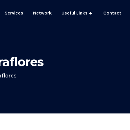
Services
Network
Useful Links
Contact
aflores
flores