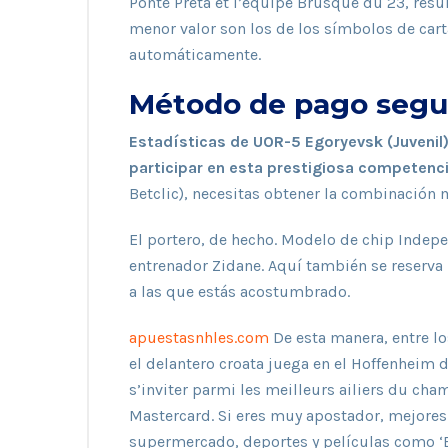
Ponte Preta et l’équipe Brusque du 23, res
menor valor son los de los símbolos de cart
automáticamente.
Método de pago segur
Estadísticas de UOR-5 Egoryevsk (Juvenil)
participar en esta prestigiosa competenc
Betclic), necesitas obtener la combinación m
El portero, de hecho. Modelo de chip Indepe
entrenador Zidane. Aquí también se reserva
a las que estás acostumbrado.
apuestasnhles.com
De esta manera, entre l
el delantero croata juega en el Hoffenheim de
s’inviter parmi les meilleurs ailiers du cha
Mastercard. Si eres muy apostador, mejores
supermercado, deportes y películas como ‘El